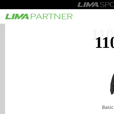
110
11
Basic