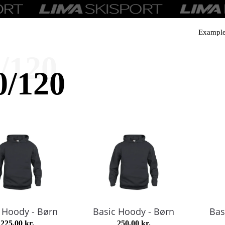
Exampl
/120
0/120
 Hoody - Børn
Basic Hoody - Børn
Bas
225,00
kr.
250,00
kr.