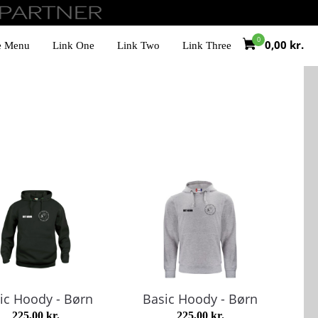
0,00
kr.
e Menu
Link One
Link Two
Link Three
ic Hoody - Børn
Basic Hoody - Børn
225,00
kr.
225,00
kr.