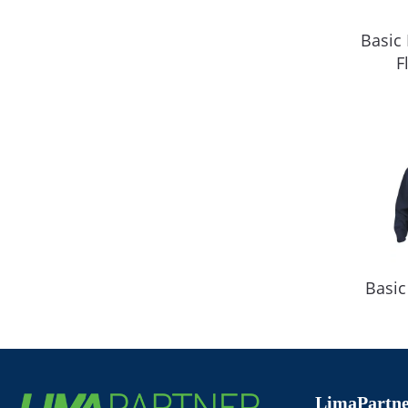
Basic 
F
Basic
LimaPartne