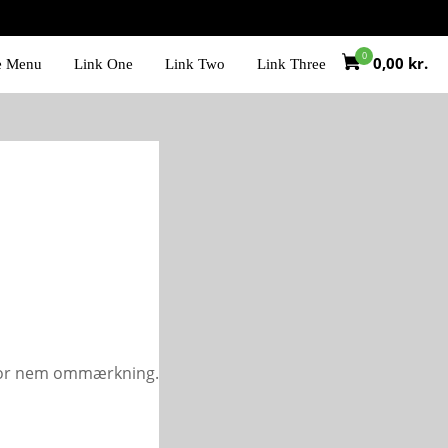
0,00
kr.
e Menu
Link One
Link Two
Link Three
l for nem ommærkning.