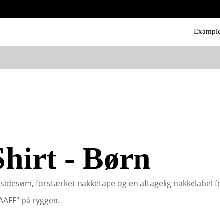
Exampl
Shirt - Børn
rn, sidesøm, forstærket nakketape og en aftagelig nakkelabe
AAFF" på ryggen.