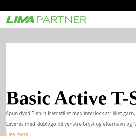
Basic Active T-
Spun dyed T-shirt fremstillet med interlock strikket ga
Leveres med klublogo på venstre bryst og efternavn og "
Læs mere