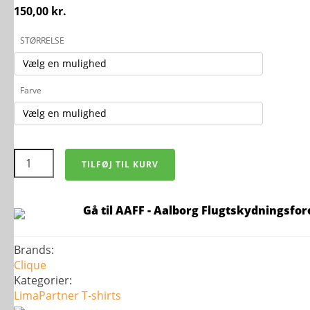
150,00
kr.
STØRRELSE
Farve
Basic
TILFØJ TIL KURV
Active
T-
Shirt
-
Gå til AAFF - Aalborg Flugtskydningsfo
Børn
antal
Brands:
Clique
Kategorier:
LimaPartner
T-shirts