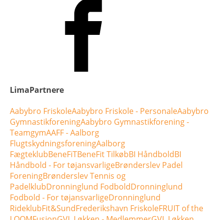
LimaPartnere
Aabybro Friskole
Aabybro Friskole - Personale
Aabybro
Gymnastikforening
Aabybro Gymnastikforening -
Teamgym
AAFF - Aalborg
Flugtskydningsforening
Aalborg
Fægteklub
BeneFiT
BeneFit Tilkøb
BI Håndbold
BI
Håndbold - For tøjansvarlige
Brønderslev Padel
Forening
Brønderslev Tennis og
Padelklub
Dronninglund Fodbold
Dronninglund
Fodbold - For tøjansvarlige
Dronninglund
Rideklub
Fit&Sund
Frederikshavn Friskole
FRUIT of the
LOOM
Fusion
GVL Løkken - Medlemmer
GVL Løkken