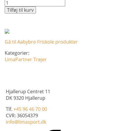
Basic
Hoody
Tilføj til kurv
-
Børn
antal
Gå til Aabybro Friskole produkter
Kategorier:
LimaPartner
Trøjer
Hjallerup Centret 11
DK 9320 Hjallerup
Tlf.
+45 96 46 70 00
CVR: 36054379
info@limasport.dk