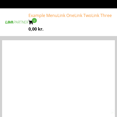
Example Menu
Link One
Link Two
Link Three
0,00
kr.