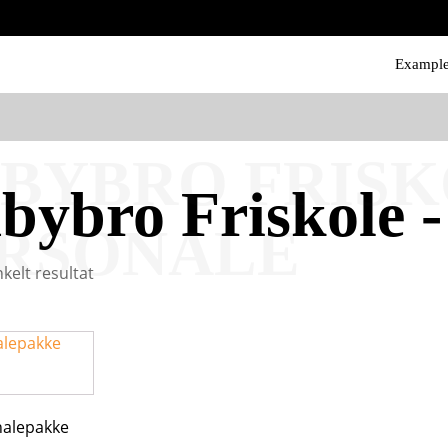
Exampl
BYBRO FRISK
bybro Friskole -
RSONALE
nkelt resultat
nalepakke