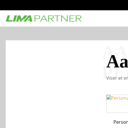
AA
Aa
PE
Viser et e
Perso