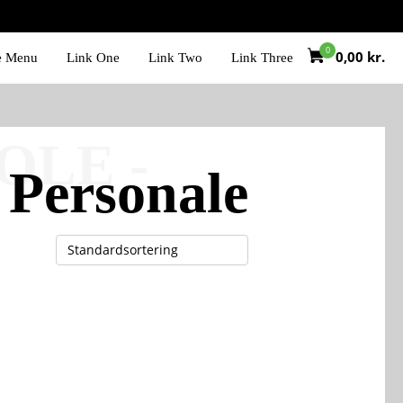
0,00
kr.
e Menu
Link One
Link Two
Link Three
OLE -
 Personale