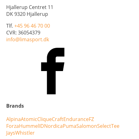
Hjallerup Centret 11
DK 9320 Hjallerup
Tlf.
+45 96 46 70 00
CVR: 36054379
info@limasport.dk
Brands
Alpina
Atomic
Clique
Craft
Endurance
FZ
Forza
Hummel
ID
Nordica
Puma
Salomon
Select
Tee
Jays
Whistler