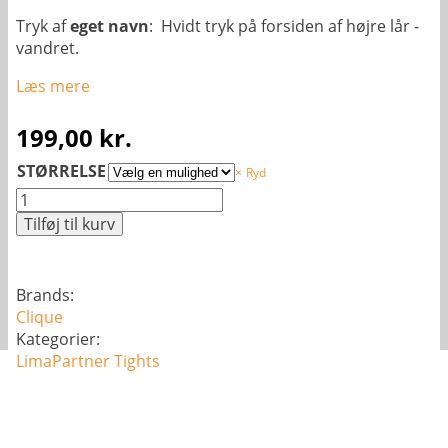
Tryk af
eget navn
: Hvidt tryk på forsiden af højre lår -
vandret.
Læs mere
199,00
kr.
STØRRELSE
Ryd
Active
Tights
Tilføj til kurv
-
Børn
antal
Brands:
Clique
Kategorier:
LimaPartner
Tights