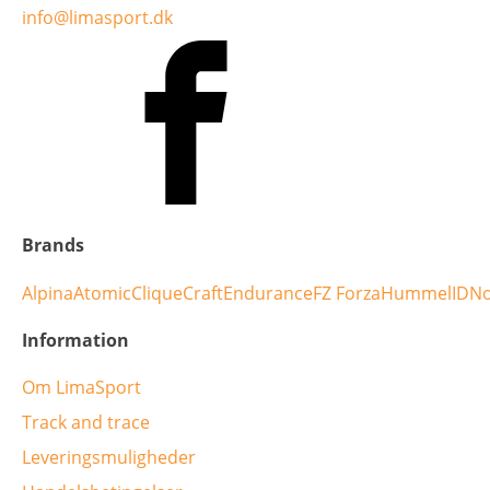
info@limasport.dk
Brands
Alpina
Atomic
Clique
Craft
Endurance
FZ Forza
Hummel
ID
No
Information
Om LimaSport
Track and trace
Leveringsmuligheder