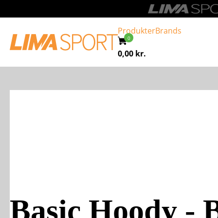
Produkter
Brands
0,00
kr.
Basic Hoody - B