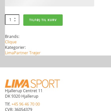
Basic
TILFØJ TIL KURV
Hoody
-
Børn
-
Brands:
Flere
Clique
farver
antal
Kategorier:
LimaPartner
Trøjer
Hjallerup Centret 11
DK 9320 Hjallerup
Tlf.
+45 96 46 70 00
CVR: 36054379