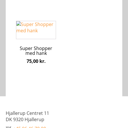
på
varesiden
Dette
vare
har
flere
Super Shopper
varianter.
med hank
Mulighederne
75,00
kr.
kan
vælges
på
varesiden
Hjallerup Centret 11
DK 9320 Hjallerup