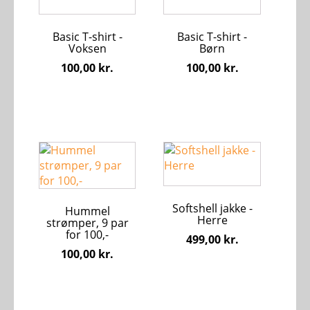
har
har
flere
flere
Basic T-shirt -
Basic T-shirt -
varianter.
varianter.
Voksen
Børn
Mulighederne
Mulighederne
100,00
kr.
100,00
kr.
kan
kan
vælges
vælges
på
på
varesiden
varesiden
Dette
Dette
vare
vare
har
har
flere
flere
Softshell jakke -
varianter.
varianter.
Hummel
Herre
strømper, 9 par
Mulighederne
Mulighederne
for 100,-
499,00
kr.
kan
kan
100,00
kr.
vælges
vælges
på
på
varesiden
varesiden