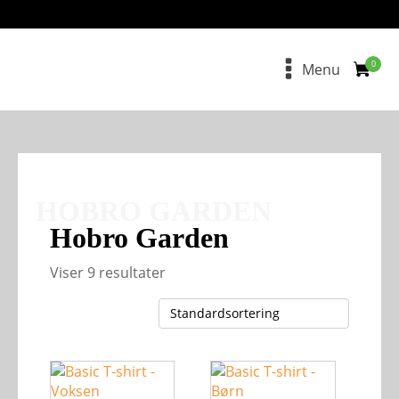
Menu
HOBRO GARDEN
Hobro Garden
Viser 9 resultater
Dette
Dette
vare
vare