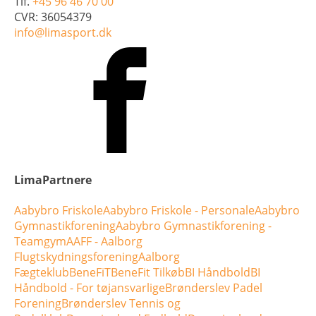
Tlf.
+45 96 46 70 00
CVR: 36054379
info@limasport.dk
LimaPartnere
Aabybro Friskole
Aabybro Friskole - Personale
Aabybro
Gymnastikforening
Aabybro Gymnastikforening -
Teamgym
AAFF - Aalborg
Flugtskydningsforening
Aalborg
Fægteklub
BeneFiT
BeneFit Tilkøb
BI Håndbold
BI
Håndbold - For tøjansvarlige
Brønderslev Padel
Forening
Brønderslev Tennis og