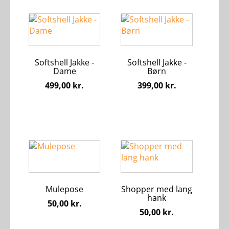
Dette
Dette
vare
vare
har
har
flere
flere
Softshell Jakke -
Softshell Jakke -
varianter.
varianter.
Dame
Børn
Mulighederne
Mulighederne
499,00
kr.
399,00
kr.
kan
kan
vælges
vælges
på
på
varesiden
varesiden
Dette
vare
har
flere
Mulepose
Shopper med lang
varianter.
hank
Mulighederne
50,00
kr.
50,00
kr.
kan
vælges