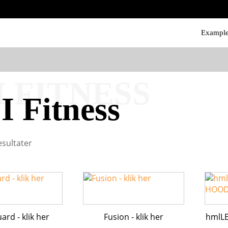
Exampl
I FITNESS
I Fitness
esultater
Dette
vare
har
flere
ard - klik her
Fusion - klik her
hmlLE
varian