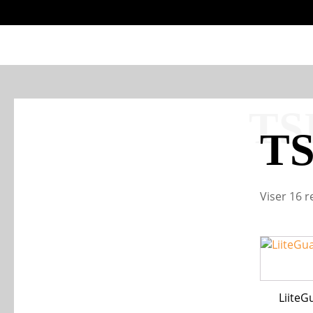
TS
TS
Viser 16 r
LiiteGu