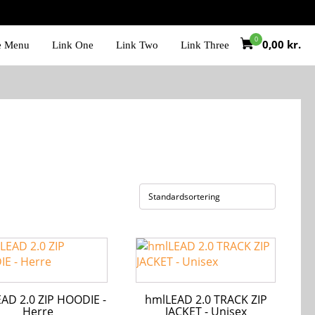
0,00
kr.
e Menu
Link One
Link Two
Link Three
Dette
vare
har
flere
AD 2.0 ZIP HOODIE -
hmlLEAD 2.0 TRACK ZIP
ter.
varianter.
Herre
JACKET - Unisex