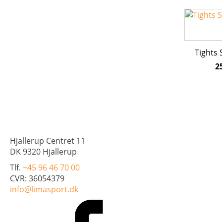
på
Dette
varesiden
vare
har
flere
Tights 
varianter.
2
Mulighed
kan
vælges
på
varesiden
Hjallerup Centret 11
DK 9320 Hjallerup
Tlf.
+45 96 46 70 00
CVR: 36054379
info@limasport.dk