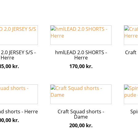
Mulig
kan
vælge
på
Dette
Dette
vares
vare
vare
har
har
flere
flere
2.0 JERSEY S/S -
hmlLEAD 2.0 SHORTS -
Craft
varianter.
varian
Herre
Herre
erne
Mulighederne
Mulig
85,00
kr.
170,00
kr.
kan
kan
vælges
vælge
på
på
Dette
Dette
varesiden
vares
vare
vare
har
har
flere
flere
ad shorts - Herre
Craft Squad shorts -
Spi
varianter.
varian
Dame
00,00
kr.
erne
Mulighederne
Mulig
200,00
kr.
kan
kan
vælges
vælge