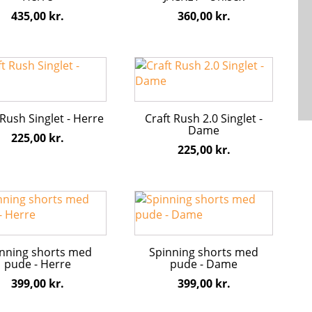
hederne
Mulighederne
435,00
kr.
360,00
kr.
kan
s
vælges
på
Dette
iden
varesiden
vare
har
flere
 Rush Singlet - Herre
Craft Rush 2.0 Singlet -
ter.
varianter.
Dame
225,00
kr.
hederne
Mulighederne
225,00
kr.
kan
s
vælges
på
Dette
iden
varesiden
vare
har
flere
nning shorts med
Spinning shorts med
ter.
varianter.
pude - Herre
pude - Dame
hederne
Mulighederne
399,00
kr.
399,00
kr.
kan
s
vælges