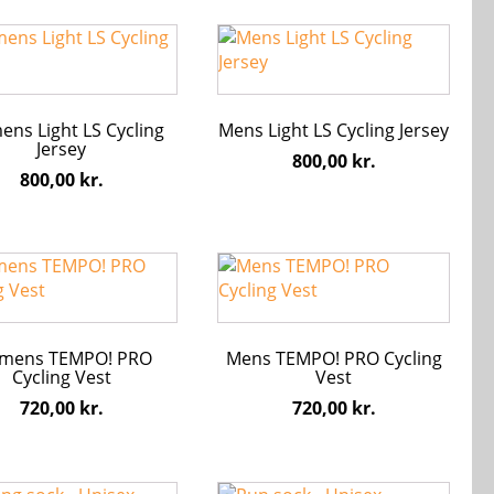
den
varesiden
Dette
vare
har
flere
ns Light LS Cycling
Mens Light LS Cycling Jersey
ter.
varianter.
Jersey
hederne
Mulighederne
800,00
kr.
800,00
kr.
kan
s
vælges
på
den
varesiden
Dette
vare
har
flere
mens TEMPO! PRO
Mens TEMPO! PRO Cycling
ter.
varianter.
Cycling Vest
Vest
hederne
Mulighederne
720,00
kr.
720,00
kr.
kan
s
vælges
på
den
varesiden
Dette