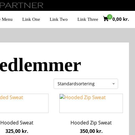
0,00
kr.
e Menu
Link One
Link Two
Link Three
Medlemmer
Dette
vare
har
flere
Hooded Sweat
Hooded Zip Sweat
ter.
varianter.
hederne
Mulighederne
325,00
kr.
350,00
kr.