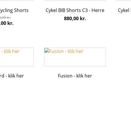
flere
flere
cling Shorts
Cykel BIB Shorts C3 - Herre
Cykel
varianter.
varian
e
Mulighederne
Mulig
0,00
kr.
880,00
kr.
n
Den
,00
kr.
kan
kan
indelige
aktuelle
vælges
vælge
s
pris
på
på
:
er:
varesiden
varesi
00 kr..
720,00 kr..
d - klik her
Fusion - klik her