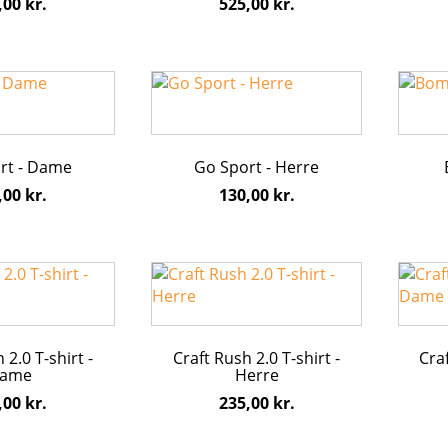
,00
kr.
525,00
kr.
kan
kan
vælges
vælge
på
på
varesiden
varesi
Dette
Dette
vare
vare
har
har
flere
flere
rt - Dame
Go Sport - Herre
varianter.
varian
e
Mulighederne
Mulig
,00
kr.
130,00
kr.
kan
kan
vælges
vælge
på
på
Dette
Dette
varesiden
varesi
vare
vare
har
har
flere
flere
 2.0 T-shirt -
Craft Rush 2.0 T-shirt -
Craf
varianter.
varian
ame
Herre
e
Mulighederne
Mulig
,00
kr.
235,00
kr.
kan
kan
vælges
vælge
på
på