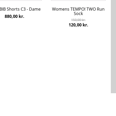
flere
 BIB Shorts C3 - Dame
Womens TEMPO! TWO Run
ter.
varianter.
Sock
hederne
Mulighederne
880,00
kr.
150,00
kr.
kan
Den
Den
120,00
kr.
s
vælges
oprindelige
aktuelle
på
pris
pris
den
varesiden
var:
er:
150,00 kr..
120,00 kr..