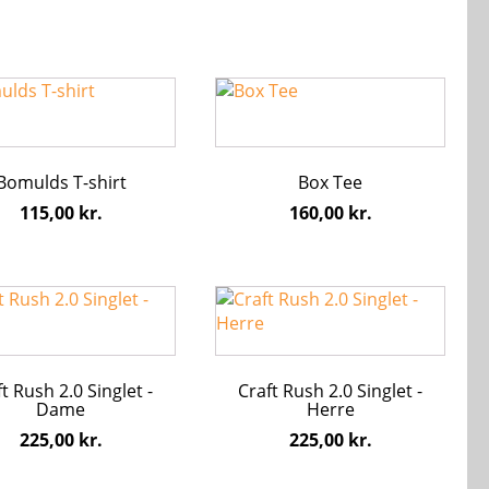
kan
s
vælges
på
den
varesiden
Dette
vare
har
flere
Bomulds T-shirt
Box Tee
ter.
varianter.
hederne
Mulighederne
115,00
kr.
160,00
kr.
kan
s
vælges
på
Dette
den
varesiden
vare
har
flere
t Rush 2.0 Singlet -
Craft Rush 2.0 Singlet -
ter.
varianter.
Dame
Herre
hederne
Mulighederne
225,00
kr.
225,00
kr.
kan
s
vælges
på