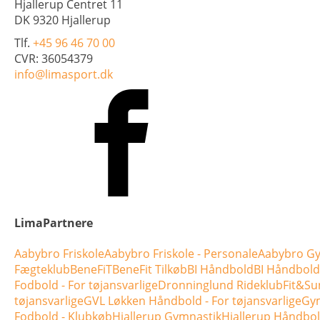
Hjallerup Centret 11
DK 9320 Hjallerup
Tlf.
+45 96 46 70 00
CVR: 36054379
info@limasport.dk
LimaPartnere
Aabybro Friskole
Aabybro Friskole - Personale
Aabybro Gy
Fægteklub
BeneFiT
BeneFit Tilkøb
BI Håndbold
BI Håndbold 
Fodbold - For tøjansvarlige
Dronninglund Rideklub
Fit&Su
tøjansvarlige
GVL Løkken Håndbold - For tøjansvarlige
Gym
Fodbold - Klubkøb
Hjallerup Gymnastik
Hjallerup Håndbo