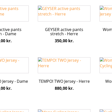
varesiden
varesi
Dette
Dette
vare
vare
har
har
flere
flere
ctive pants
GEYSER active pants
Wome
varianter.
varian
ch - Dame
stretch - Herre
e
Mulighederne
Mulig
,00
kr.
350,00
kr.
kan
kan
vælges
vælge
på
på
varesiden
varesi
Dette
Dette
vare
vare
har
har
flere
flere
 Jersey - Dame
TEMPO! TWO Jersey - Herre
Wo
varianter.
varian
e
Mulighederne
Mulig
,00
kr.
880,00
kr.
kan
kan
vælges
vælge
på
på
varesiden
varesi
Dette
Dette