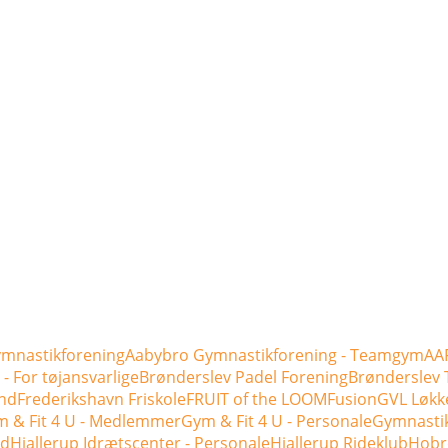
mnastikforening
Aabybro Gymnastikforening - Teamgym
AAF
- For tøjansvarlige
Brønderslev Padel Forening
Brønderslev 
nd
Frederikshavn Friskole
FRUIT of the LOOM
Fusion
GVL Løkk
 & Fit 4 U - Medlemmer
Gym & Fit 4 U - Personale
Gymnasti
ld
Hjallerup Idrætscenter - Personale
Hjallerup Rideklub
Hobr