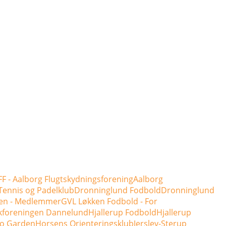
F - Aalborg Flugtskydningsforening
Aalborg
Tennis og Padelklub
Dronninglund Fodbold
Dronninglund
en - Medlemmer
GVL Løkken Fodbold - For
kforeningen Dannelund
Hjallerup Fodbold
Hjallerup
o Garden
Horsens Orienteringsklub
Jerslev-Sterup