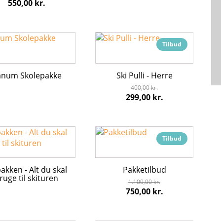
550,00
kr.
hederne
Mulighederne
kan
s
vælges
Dette
på
Tilbud
vare
iden
varesiden
har
flere
anum Skolepakke
Ski Pulli - Herre
varianter.
400,00
kr.
Mulighederne
Den
Den
299,00
kr.
kan
oprindelige
aktuelle
vælges
pris
pris
på
var:
er:
varesiden
Tilbud
400,00 kr..
299,00 kr..
akken - Alt du skal
Pakketilbud
ruge til skituren
1.100,00
kr.
Den
Den
750,00
kr.
oprindelige
aktuelle
pris
pris