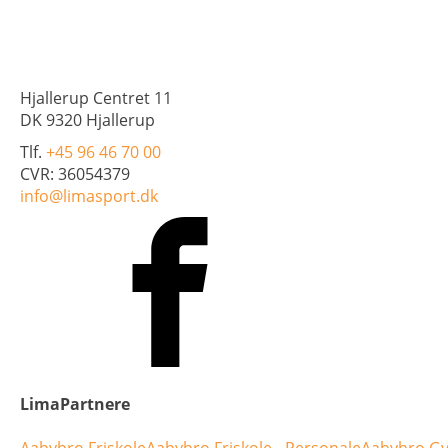
Hjallerup Centret 11
DK 9320 Hjallerup
Tlf.
+45 96 46 70 00
CVR: 36054379
info@limasport.dk
LimaPartnere
Aabybro Friskole
Aabybro Friskole - Personale
Aabybro Gy