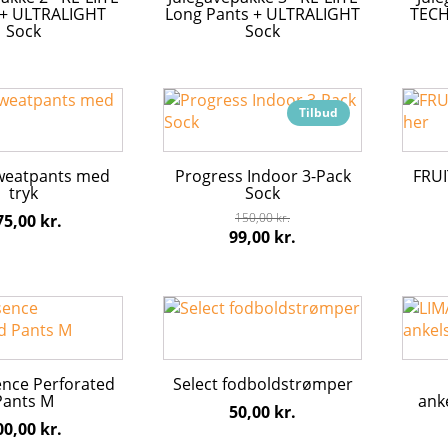
 + ULTRALIGHT
Long Pants + ULTRALIGHT
TECH
Sock
Sock
Dette
Tilbud
vare
har
flere
weatpants med
Progress Indoor 3-Pack
FRUI
varianter.
tryk
Sock
erne
Mulighederne
150,00
kr.
75,00
kr.
kan
Den
Den
99,00
kr.
vælges
oprindelige
aktuelle
på
pris
pris
varesiden
var:
er:
Dette
Dette
150,00 kr..
99,00 kr..
vare
vare
har
har
flere
flere
nce Perforated
Select fodboldstrømper
varianter.
varian
Pants M
ank
50,00
kr.
erne
Mulighederne
Mulig
00,00
kr.
kan
kan