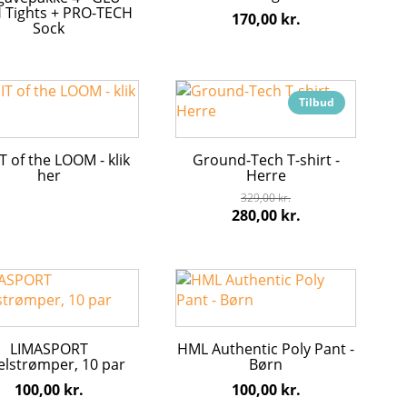
varianter.
 Tights + PRO-TECH
170,00
kr.
Mulighederne
Sock
kan
vælges
på
Dette
varesiden
Tilbud
vare
har
flere
T of the LOOM - klik
Ground-Tech T-shirt -
varianter.
her
Herre
Mulighederne
329,00
kr.
kan
Den
Den
280,00
kr.
vælges
oprindelige
aktuelle
på
pris
pris
varesiden
var:
er:
Dette
329,00 kr..
280,00 kr..
vare
har
flere
LIMASPORT
HML Authentic Poly Pant -
ter.
varianter.
elstrømper, 10 par
Børn
hederne
Mulighederne
100,00
kr.
100,00
kr.
kan