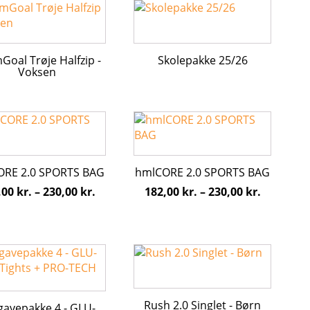
var:
er:
1.100,00 kr..
750,00 kr..
oal Trøje Halfzip -
Skolepakke 25/26
ter.
Voksen
hederne
s
Dette
vare
iden
har
flere
ORE 2.0 SPORTS BAG
hmlCORE 2.0 SPORTS BAG
ter.
varianter.
Prisinterval:
Prisinter
,00
kr.
–
230,00
kr.
182,00
kr.
–
230,00
kr.
hederne
Mulighederne
182,00 kr.
182,00 kr
kan
til
til
s
vælges
230,00 kr.
230,00 kr
på
Dette
iden
varesiden
vare
har
flere
Rush 2.0 Singlet - Børn
gavepakke 4 - GLU-