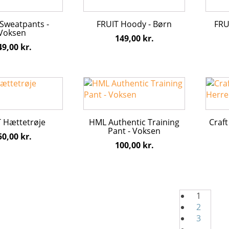
har
har
flere
flere
Sweatpants -
FRUIT Hoody - Børn
FRU
varianter.
varian
Voksen
149,00
kr.
erne
Mulighederne
Mulig
49,00
kr.
kan
kan
vælges
vælge
på
på
Dette
Dette
varesiden
vares
vare
vare
har
har
flere
flere
 Hættetrøje
HML Authentic Training
Craft
varianter.
varian
Pant - Voksen
50,00
kr.
erne
Mulighederne
Mulig
100,00
kr.
kan
kan
vælges
vælge
på
på
varesiden
vares
1
2
3