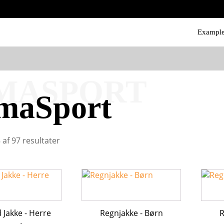
Exampl
MASPORT
maSport
 af 97 resultater
Dette
Dette
vare
vare
har
har
flere
flere
Jakke - Herre
Regnjakke - Børn
R
varianter.
varian