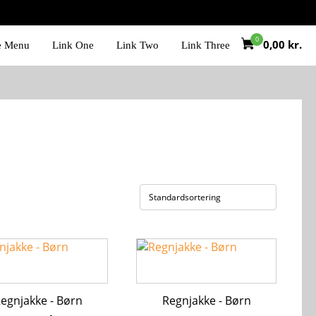
0,00
kr.
e Menu
Link One
Link Two
Link Three
Dette
vare
har
flere
egnjakke - Børn
Regnjakke - Børn
ter.
varianter.