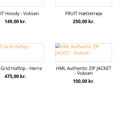
har
flere
IT Hoody - Voksen
FRUIT Hættetrøje
ter.
varianter.
149,00
kr.
250,00
kr.
hederne
Mulighederne
kan
s
vælges
på
Dette
iden
varesiden
vare
har
flere
 Grid Halfzip - Herre
HML Authentic ZIP JACKET
ter.
varianter.
- Voksen
475,00
kr.
hederne
Mulighederne
100,00
kr.
kan
s
vælges
på
iden
varesiden