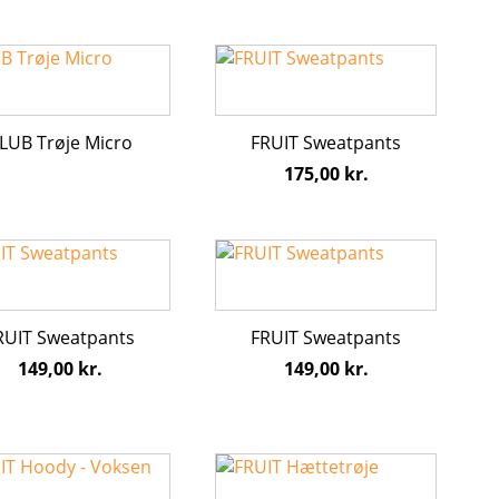
s
vælges
på
Dette
iden
varesiden
vare
har
flere
LUB Trøje Micro
FRUIT Sweatpants
ter.
varianter.
175,00
kr.
hederne
Mulighederne
kan
s
vælges
Dette
på
vare
iden
varesiden
har
flere
RUIT Sweatpants
FRUIT Sweatpants
ter.
varianter.
149,00
kr.
149,00
kr.
hederne
Mulighederne
kan
s
vælges
på
Dette
iden
varesiden
vare