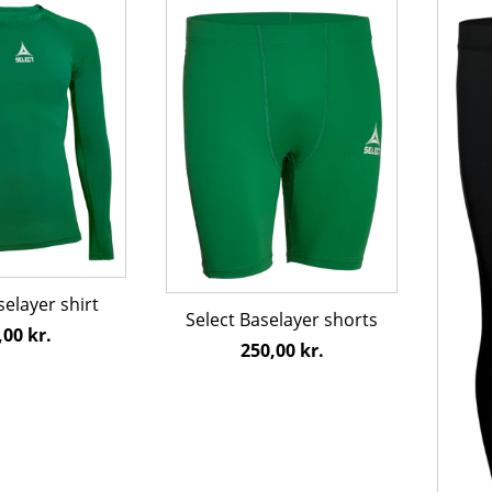
Dette
Dette
vare
vare
har
har
flere
flere
varianter.
varian
e
Mulighederne
Mulig
kan
kan
vælges
vælge
på
på
varesiden
varesi
selayer shirt
Select Baselayer shorts
,00
kr.
250,00
kr.