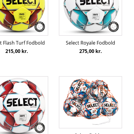
ter.
varianter.
hederne
Mulighederne
kan
s
vælges
på
den
varesiden
t Flash Turf Fodbold
Select Royale Fodbold
215,00
kr.
275,00
kr.
Dette
vare
har
flere
ter.
varianter.
hederne
Mulighederne
kan
s
vælges
på