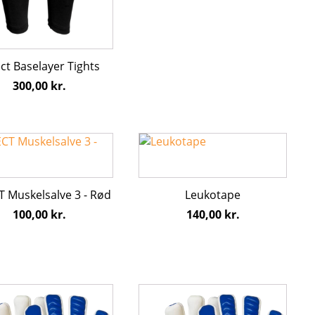
ct Baselayer Tights
300,00
kr.
T Muskelsalve 3 - Rød
Leukotape
ter.
100,00
kr.
140,00
kr.
hederne
s
den
Dette
vare