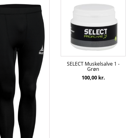
Dette
vare
har
flere
ter.
varianter.
hederne
Mulighederne
kan
s
vælges
på
den
varesiden
SELECT Muskelsalve 1 -
Grøn
100,00
kr.