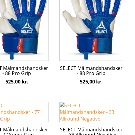
har
flere
ter.
varianter.
hederne
Mulighederne
kan
s
vælges
på
den
varesiden
T Målmandshandsker
SELECT Målmandshandsker
- 88 Pro Grip
- 88 Pro Grip
525,00
kr.
525,00
kr.
Dette
vare
har
flere
T Målmandshandsker
SELECT Målmandshandsker
ter.
varianter.
- 77 Super Grip
- 33 Allround Negative