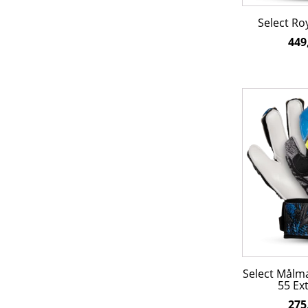
varesiden
Select Ro
449
Dette
vare
har
flere
varianter.
Mulighedern
kan
vælges
på
varesiden
Select Målm
55 Ex
275