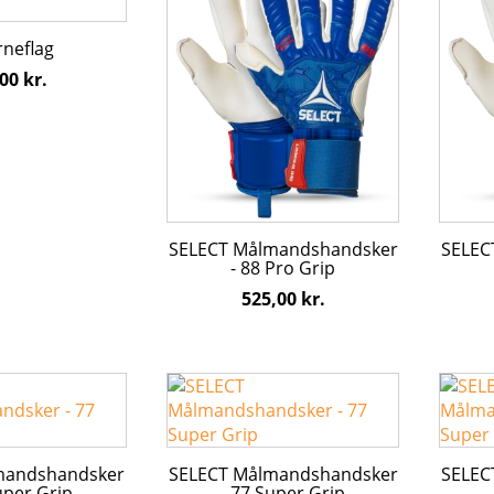
har
har
flere
flere
rneflag
varianter.
varian
,00
kr.
e
Mulighederne
Mulig
kan
kan
vælges
vælge
på
på
varesiden
varesi
SELECT Målmandshandsker
SELEC
- 88 Pro Grip
525,00
kr.
Dette
Dette
vare
vare
har
har
flere
flere
mandshandsker
SELECT Målmandshandsker
SELEC
varianter.
varian
uper Grip
- 77 Super Grip