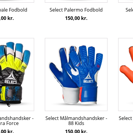
varesiden
varesi
yale Fodbold
Select Palermo Fodbold
Sel
,00
kr.
150,00
kr.
Dette
Dette
vare
vare
har
har
flere
flere
varianter.
varian
e
Mulighederne
Mulig
kan
kan
vælges
vælge
på
på
varesiden
varesi
andshandsker -
Select Målmandshandsker -
Selec
tra Force
88 Kids
,00
kr.
150,00
kr.