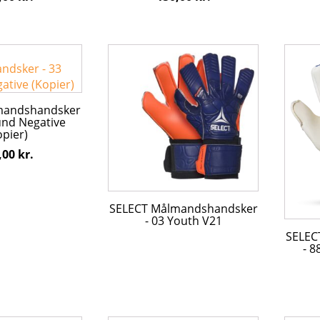
Dette
vare
har
flere
mandshandsker
varian
ound Negative
e
Mulig
opier)
kan
,00
kr.
vælge
på
varesi
SELECT Målmandshandsker
- 03 Youth V21
SELEC
- 8