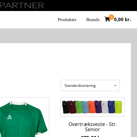
0,00
kr.
Produkter
Brands
Dette
vare
har
flere
Overtræksveste - Str.
ter.
varianter.
Senior
hederne
Mulighederne