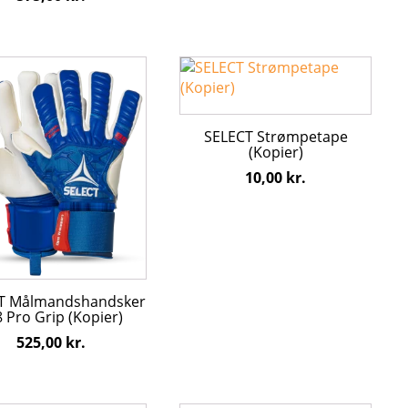
Dette
vare
har
flere
SELECT Strømpetape
ter.
varianter.
(Kopier)
hederne
Mulighederne
10,00
kr.
kan
s
vælges
på
den
varesiden
T Målmandshandsker
8 Pro Grip (Kopier)
525,00
kr.