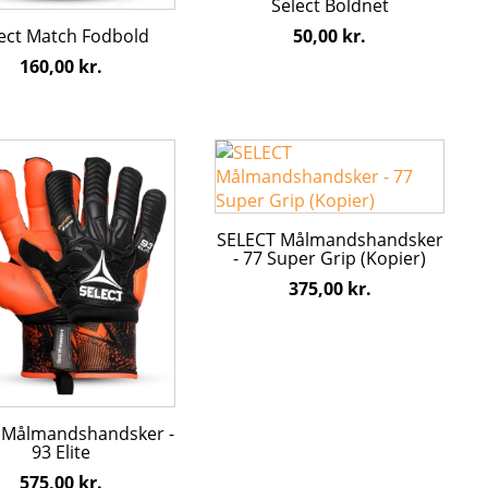
Select Boldnet
den
varesiden
ect Match Fodbold
50,00
kr.
160,00
kr.
Dette
vare
har
flere
SELECT Målmandshandsker
ter.
varianter.
- 77 Super Grip (Kopier)
hederne
Mulighederne
375,00
kr.
kan
s
vælges
på
den
varesiden
t Målmandshandsker -
93 Elite
575,00
kr.