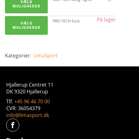
VÆLG
vare
MULIGHEDER
har
flere
Dette
På lager
PRO-TECH Sock
VÆLG
varianter.
vare
MULIGHEDER
Mulighederne
har
kan
flere
vælges
varianter.
på
Mulighederne
Kategorier:
LimaSport
varesiden
kan
vælges
på
varesiden
Hjallerup Centret 11
DK 9320 Hjallerup
Tlf.
+45 96 46 70 00
CVR: 36054379
info@limasport.dk