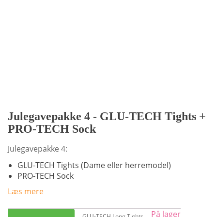
Julegavepakke 4 - GLU-TECH Tights +
PRO-TECH Sock
Julegavepakke 4:
GLU-TECH Tights (Dame eller herremodel)
PRO-TECH Sock
Læs mere
Dette
På lager
GLU-TECH Long Tights