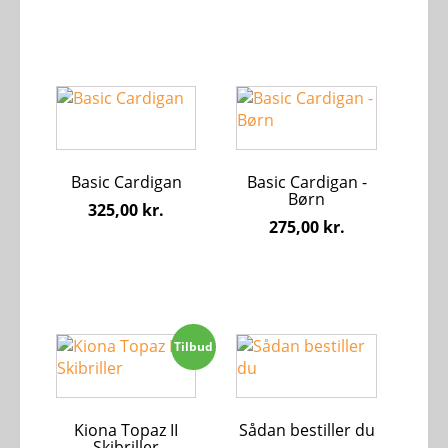
vælges
vælges
på
på
varesiden
varesiden
Dette
Dette
vare
vare
har
har
flere
flere
Basic Cardigan
Basic Cardigan -
varianter.
varianter.
Børn
Mulighederne
Mulighederne
325,00
kr.
275,00
kr.
kan
kan
vælges
vælges
på
på
varesiden
varesiden
Dette
Tilbud
vare
har
flere
Kiona Topaz II
Sådan bestiller du
varianter.
Skibriller