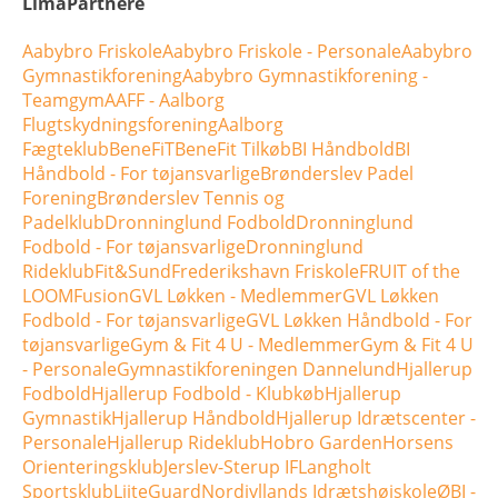
LimaPartnere
Aabybro Friskole
Aabybro Friskole - Personale
Aabybro
Gymnastikforening
Aabybro Gymnastikforening -
Teamgym
AAFF - Aalborg
Flugtskydningsforening
Aalborg
Fægteklub
BeneFiT
BeneFit Tilkøb
BI Håndbold
BI
Håndbold - For tøjansvarlige
Brønderslev Padel
Forening
Brønderslev Tennis og
Padelklub
Dronninglund Fodbold
Dronninglund
Fodbold - For tøjansvarlige
Dronninglund
Rideklub
Fit&Sund
Frederikshavn Friskole
FRUIT of the
LOOM
Fusion
GVL Løkken - Medlemmer
GVL Løkken
Fodbold - For tøjansvarlige
GVL Løkken Håndbold - For
tøjansvarlige
Gym & Fit 4 U - Medlemmer
Gym & Fit 4 U
- Personale
Gymnastikforeningen Dannelund
Hjallerup
Fodbold
Hjallerup Fodbold - Klubkøb
Hjallerup
Gymnastik
Hjallerup Håndbold
Hjallerup Idrætscenter -
Personale
Hjallerup Rideklub
Hobro Garden
Horsens
Orienteringsklub
Jerslev-Sterup IF
Langholt
Sportsklub
LiiteGuard
Nordjyllands Idrætshøjskole
ØBI -