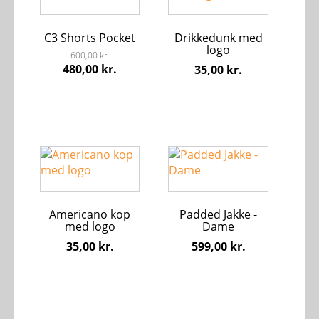
har
flere
C3 Shorts Pocket
Drikkedunk med
varianter.
logo
Mulighederne
600,00
kr.
Den
Den
480,00
kr.
35,00
kr.
kan
oprindelige
aktuelle
vælges
pris
pris
på
var:
er:
varesiden
600,00 kr..
480,00 kr..
Dette
vare
har
flere
Americano kop
Padded Jakke -
varianter.
med logo
Dame
Mulighederne
35,00
kr.
599,00
kr.
kan
vælges
på
varesiden