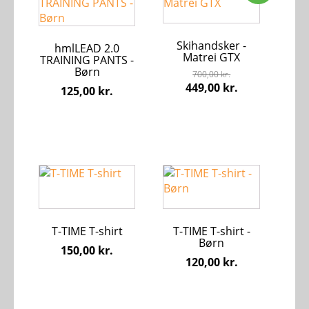
vare
vare
har
har
flere
flere
Skihandsker -
varianter.
varianter.
hmlLEAD 2.0
Matrei GTX
TRAINING PANTS -
Mulighederne
Mulighederne
Børn
700,00
kr.
kan
kan
Den
Den
449,00
kr.
125,00
kr.
vælges
vælges
oprindelige
aktuelle
på
på
pris
pris
varesiden
varesiden
var:
er:
700,00 kr..
449,00 kr..
Dette
Dette
vare
vare
har
har
flere
flere
T-TIME T-shirt
T-TIME T-shirt -
varianter.
varianter.
Børn
Mulighederne
Mulighederne
150,00
kr.
120,00
kr.
kan
kan
vælges
vælges
på
på
varesiden
varesiden