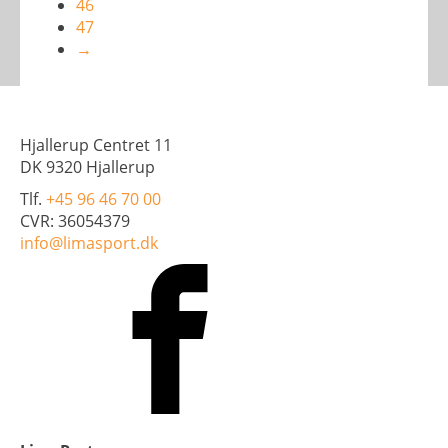
46
47
→
Hjallerup Centret 11
DK 9320 Hjallerup
Tlf.
+45 96 46 70 00
CVR: 36054379
info@limasport.dk