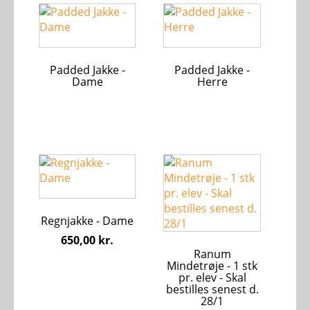
Dette
Dette
vare
vare
har
har
flere
flere
Padded Jakke -
Padded Jakke -
varianter.
varianter.
Dame
Herre
Mulighederne
Mulighederne
kan
kan
vælges
vælges
på
på
varesiden
varesiden
Dette
Dette
vare
vare
har
har
flere
flere
Regnjakke - Dame
varianter.
varianter.
Mulighederne
Mulighederne
650,00
kr.
kan
kan
Ranum
Mindetrøje - 1 stk
vælges
vælges
pr. elev - Skal
på
på
bestilles senest d.
varesiden
varesiden
28/1