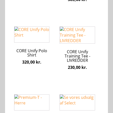
kan
kan
vælges
vælges
på
på
varesiden
varesiden
Dette
Dette
vare
vare
har
har
flere
flere
CORE Unify Polo
varianter.
varianter.
CORE Unify
Shirt
Training Tee -
Mulighederne
Mulighederne
LIVREDDER
320,00
kr.
kan
kan
230,00
kr.
vælges
vælges
på
på
varesiden
varesiden
Dette
vare
har