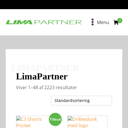
Menu
LIMAPARTNER
LimaPartner
Viser 1–48 af 2223 resultater
Dette
Tilbud
vare