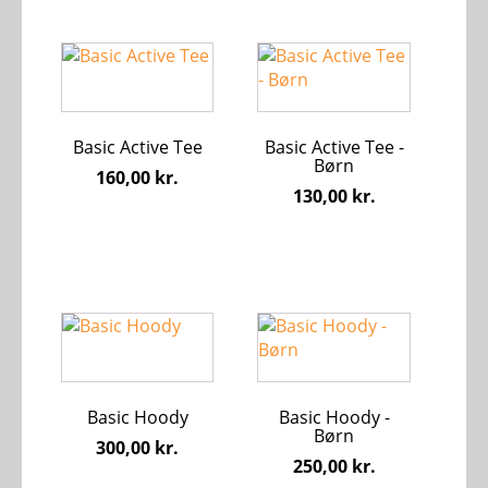
Dette
Dette
vare
vare
har
har
flere
flere
Basic Active Tee
Basic Active Tee -
varianter.
varianter.
Børn
Mulighederne
Mulighederne
160,00
kr.
130,00
kr.
kan
kan
vælges
vælges
på
på
varesiden
varesiden
Dette
Dette
vare
vare
har
har
flere
flere
Basic Hoody
Basic Hoody -
varianter.
varianter.
Børn
Mulighederne
Mulighederne
300,00
kr.
250,00
kr.
kan
kan