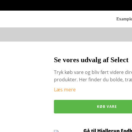
Exampl
Se vores udvalg af Select
Tryk køb vare og bliv ført videre dire
produkter. Her finder du bolde, t
Læs mere
KØB VARE
Gå til Hjallerup Fod