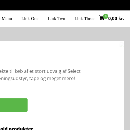
0,00
kr.
e Menu
Link One
Link Two
Link Three
kte til køb af et stort udvalg af Select
ræningsudstyr, tape og meget mere!
bold produkter