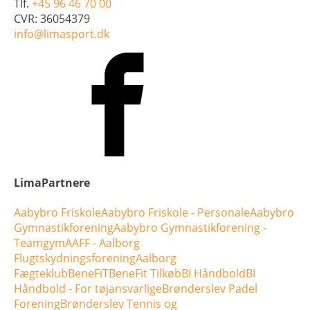
Tlf.
+45 96 46 70 00
CVR: 36054379
info@limasport.dk
LimaPartnere
Aabybro Friskole
Aabybro Friskole - Personale
Aabybro
Gymnastikforening
Aabybro Gymnastikforening -
Teamgym
AAFF - Aalborg
Flugtskydningsforening
Aalborg
Fægteklub
BeneFiT
BeneFit Tilkøb
BI Håndbold
BI
Håndbold - For tøjansvarlige
Brønderslev Padel
Forening
Brønderslev Tennis og