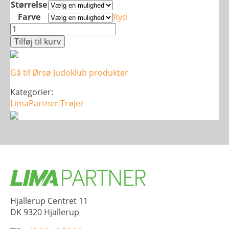
Størrelse
Farve
Ryd
Basic
Cardigan
Tilføj til kurv
-
Børn
Gå til Ørsø Judoklub produkter
antal
Kategorier:
LimaPartner
Trøjer
Hjallerup Centret 11
DK 9320 Hjallerup