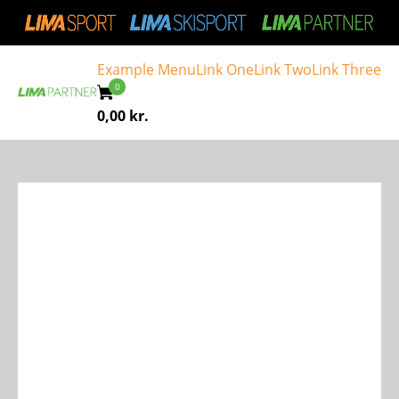
Example Menu
Link One
Link Two
Link Three
0,00
kr.