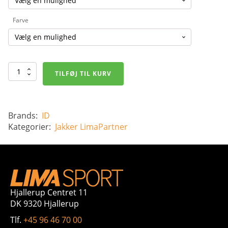
Farve
Stretch
TILFØJ TIL KURV
Padded
Vest
-
Herre
antal
Brands:
ID
Kategorier:
Jakker
LimaPartner
Hjallerup Centret 11
DK 9320 Hjallerup
Tlf.
+45 96 46 70 00