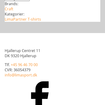
Tee
Brands:
-
Craft
Dame
Kategorier:
antal
LimaPartner
T-shirts
Hjallerup Centret 11
DK 9320 Hjallerup
Tlf.
+45 96 46 70 00
CVR: 36054379
info@limasport.dk