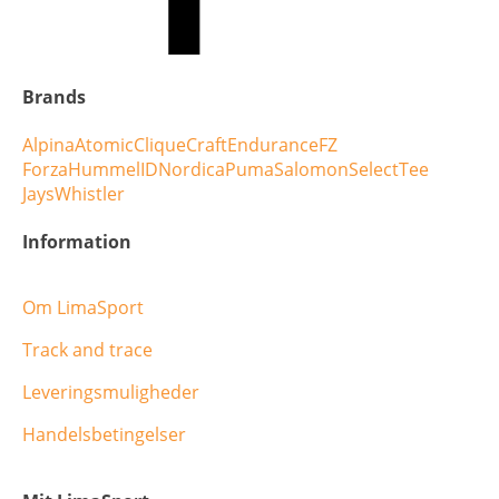
Brands
Alpina
Atomic
Clique
Craft
Endurance
FZ
Forza
Hummel
ID
Nordica
Puma
Salomon
Select
Tee
Jays
Whistler
Information
Om LimaSport
Track and trace
Leveringsmuligheder
Handelsbetingelser