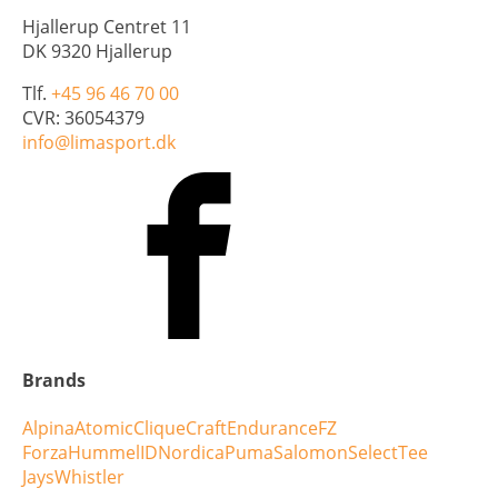
Hjallerup Centret 11
DK 9320 Hjallerup
Tlf.
+45 96 46 70 00
CVR: 36054379
info@limasport.dk
Brands
Alpina
Atomic
Clique
Craft
Endurance
FZ
Forza
Hummel
ID
Nordica
Puma
Salomon
Select
Tee
Jays
Whistler