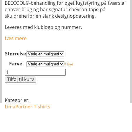
BEECOOL®-behandling for øget fugtstyring på tværs af
enhver brug og har signatur-chevron-tape på
skuldrene for en slank designopdatering.
Leveres med klublogo og nummer.
Læs mere
Størrelse
Farve
Ryd
Udebane
t-
Tilføj til kurv
shirt
antal
Kategorier:
LimaPartner
T-shirts