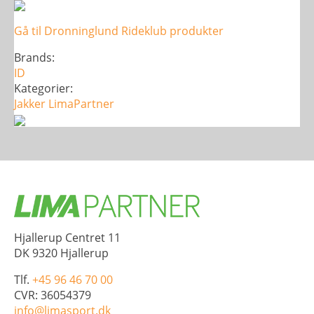
Vest
-
Gå til Dronninglund Rideklub produkter
Dame
antal
Brands:
ID
Kategorier:
Jakker
LimaPartner
Hjallerup Centret 11
DK 9320 Hjallerup
Tlf.
+45 96 46 70 00
CVR: 36054379
info@limasport.dk