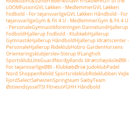
Rideklub
Fit&Sund
Frederikshavn Friskole
FRUIT of the
LOOM
Fusion
GVL Løkken - Medlemmer
GVL Løkken
Fodbold - For tøjansvarlige
GVL Løkken Håndbold - For
tøjansvarlige
Gym & Fit 4 U - Medlemmer
Gym & Fit 4 U
- Personale
Gymnastikforeningen Dannelund
Hjallerup
Fodbold
Hjallerup Fodbold - Klubkøb
Hjallerup
Gymnastik
Hjallerup Håndbold
Hjallerup Idrætscenter -
Personale
Hjallerup Rideklub
Hobro Garden
Horsens
Orienteringsklub
Jerslev-Sterup IF
Langholt
Sportsklub
LiiteGuard
Nordjyllands Idrætshøjskole
ØBI -
For tøjansvarlige
ØBI - Klubkøb
Ørsø Judoklub
Padel
Nord Shoppen
Rebild Sportsrideklub
Rideklubben Vejle
Fjord
Select
Søhesten
Springteam Sæby
Team
Østvendsyssel
TSI Fitness
VGHH Håndbold