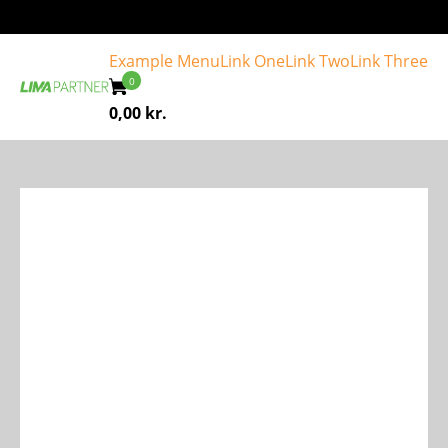
Example Menu
Link One
Link Two
Link Three
0,00
kr.