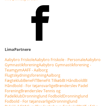
LimaPartnere
Aabybro Friskole
Aabybro Friskole - Personale
Aabybro
Gymnastikforening
Aabybro Gymnastikforening -
Teamgym
AAFF - Aalborg
Flugtskydningsforening
Aalborg
Fægteklub
BeneFiT
BeneFit Tilkøb
BI Håndbold
BI
Håndbold - For tøjansvarlige
Brønderslev Padel
Forening
Brønderslev Tennis og
Padelklub
Dronninglund Fodbold
Dronninglund
Fodbold - For tøjansvarlige
Dronninglund