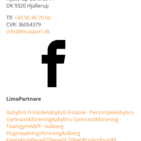
DK 9320 Hjallerup
Tlf.
+45 96 46 70 00
CVR: 36054379
info@limasport.dk
LimaPartnere
Aabybro Friskole
Aabybro Friskole - Personale
Aabybro
Gymnastikforening
Aabybro Gymnastikforening -
Teamgym
AAFF - Aalborg
Flugtskydningsforening
Aalborg
Fægteklub
BeneFiT
BeneFit Tilkøb
BI Håndbold
BI