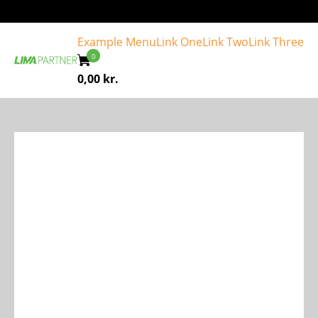
Example Menu
Link One
Link Two
Link Three
0,00
kr.