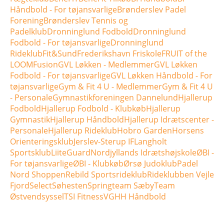
Håndbold - For tøjansvarlige
Brønderslev Padel
Forening
Brønderslev Tennis og
Padelklub
Dronninglund Fodbold
Dronninglund
Fodbold - For tøjansvarlige
Dronninglund
Rideklub
Fit&Sund
Frederikshavn Friskole
FRUIT of the
LOOM
Fusion
GVL Løkken - Medlemmer
GVL Løkken
Fodbold - For tøjansvarlige
GVL Løkken Håndbold - For
tøjansvarlige
Gym & Fit 4 U - Medlemmer
Gym & Fit 4 U
- Personale
Gymnastikforeningen Dannelund
Hjallerup
Fodbold
Hjallerup Fodbold - Klubkøb
Hjallerup
Gymnastik
Hjallerup Håndbold
Hjallerup Idrætscenter -
Personale
Hjallerup Rideklub
Hobro Garden
Horsens
Orienteringsklub
Jerslev-Sterup IF
Langholt
Sportsklub
LiiteGuard
Nordjyllands Idrætshøjskole
ØBI -
For tøjansvarlige
ØBI - Klubkøb
Ørsø Judoklub
Padel
Nord Shoppen
Rebild Sportsrideklub
Rideklubben Vejle
Fjord
Select
Søhesten
Springteam Sæby
Team
Østvendsyssel
TSI Fitness
VGHH Håndbold