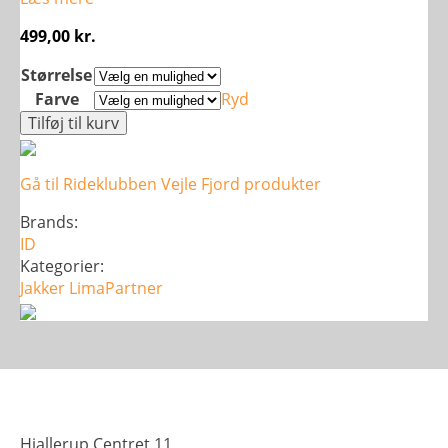
499,00
kr.
Størrelse
Farve
Ryd
Softshell
Tilføj til kurv
jakke
-
Gå til Rideklubben Vejle Fjord produkter
Dame
antal
Brands:
ID
Kategorier:
Jakker
LimaPartner
Hjallerup Centret 11