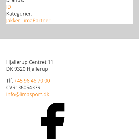
-
ID
Dame
Kategorier:
antal
Jakker
LimaPartner
Hjallerup Centret 11
DK 9320 Hjallerup
Tlf.
+45 96 46 70 00
CVR: 36054379
info@limasport.dk