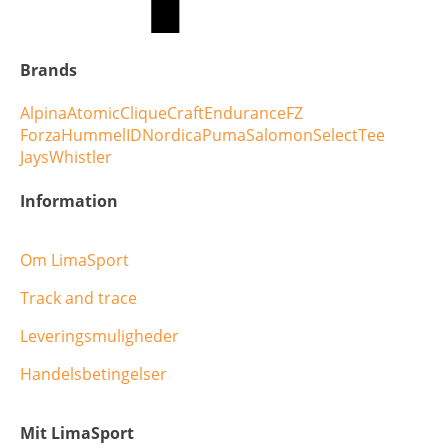
Brands
Alpina
Atomic
Clique
Craft
Endurance
FZ
Forza
Hummel
ID
Nordica
Puma
Salomon
Select
Tee
Jays
Whistler
Information
Om LimaSport
Track and trace
Leveringsmuligheder
Handelsbetingelser
Mit LimaSport