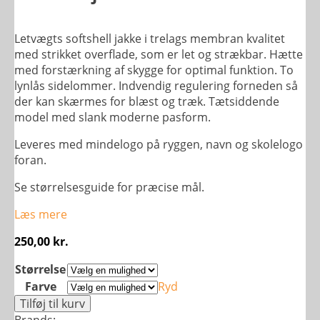
Letvægts softshell jakke i trelags membran kvalitet
med strikket overflade, som er let og strækbar. Hætte
med forstærkning af skygge for optimal funktion. To
lynlås sidelommer. Indvendig regulering forneden så
der kan skærmes for blæst og træk. Tætsiddende
model med slank moderne pasform.
Leveres med mindelogo på ryggen, navn og skolelogo
foran.
Se størrelsesguide for præcise mål.
Læs mere
250,00
kr.
Størrelse
Farve
Ryd
Softshell
Tilføj til kurv
jakke
Brands: