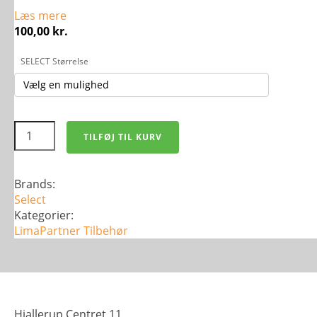
Læs mere
100,00
kr.
SELECT Størrelse
SELECT
TILFØJ TIL KURV
Muskelsalve
1
-
Grøn
Brands:
antal
Select
Kategorier:
LimaPartner
Tilbehør
Hjallerup Centret 11