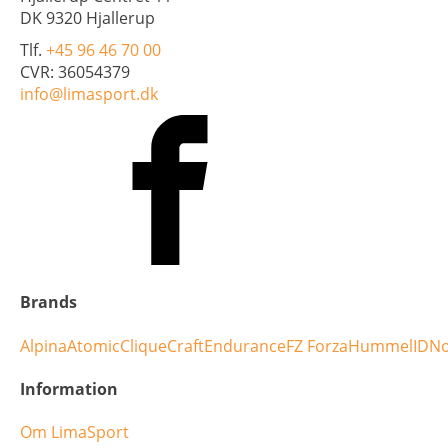
DK 9320 Hjallerup
Tlf.
+45 96 46 70 00
CVR: 36054379
info@limasport.dk
Brands
Alpina
Atomic
Clique
Craft
Endurance
FZ Forza
Hummel
ID
No
Information
Om LimaSport