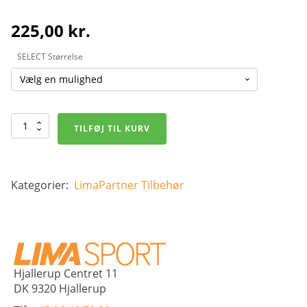
225,00
kr.
SELECT Størrelse
SELECT
TILFØJ TIL KURV
Målmandshandsker
-
33
Allround
Negative
Kategorier:
LimaPartner
Tilbehør
antal
Hjallerup Centret 11
DK 9320 Hjallerup