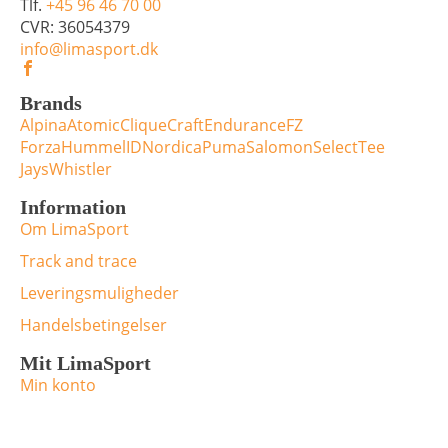
Tlf.
+45 96 46 70 00
CVR: 36054379
info@limasport.dk
Brands
Alpina
Atomic
Clique
Craft
Endurance
FZ
Forza
Hummel
ID
Nordica
Puma
Salomon
Select
Tee
Jays
Whistler
Information
Om LimaSport
Track and trace
Leveringsmuligheder
Handelsbetingelser
Mit LimaSport
Min konto