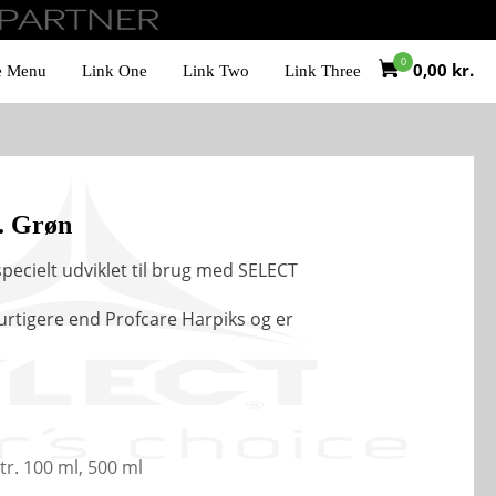
0,00
kr.
e Menu
Link One
Link Two
Link Three
. Grøn
pecielt udviklet til brug med SELECT
rtigere end Profcare Harpiks og er
tr. 100 ml, 500 ml