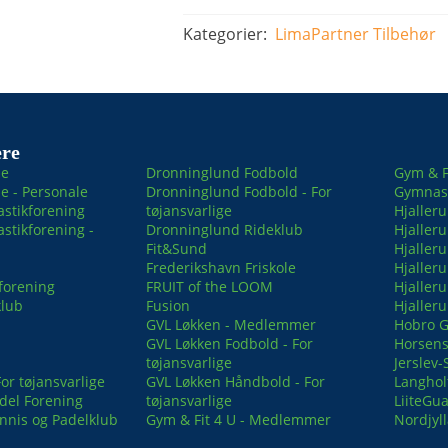
Kategorier:
LimaPartner
Tilbehør
re
le
Dronninglund Fodbold
Gym & F
e - Personale
Dronninglund Fodbold - For
Gymnast
stikforening
tøjansvarlige
Hjaller
tikforening -
Dronninglund Rideklub
Hjaller
Fit&Sund
Hjaller
Frederikshavn Friskole
Hjaller
forening
FRUIT of the LOOM
Hjaller
klub
Fusion
Hjaller
GVL Løkken - Medlemmer
Hobro 
GVL Løkken Fodbold - For
Horsens
tøjansvarlige
Jerslev-
or tøjansvarlige
GVL Løkken Håndbold - For
Langhol
del Forening
tøjansvarlige
LiiteGu
nnis og Padelklub
Gym & Fit 4 U - Medlemmer
Nordjyl