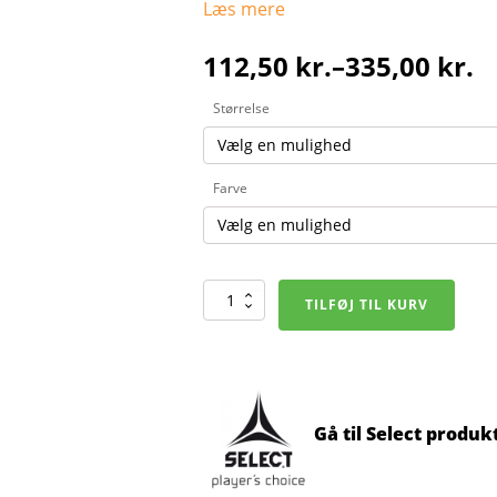
Læs mere
112,50
kr.
–
335,00
kr.
Prisinterval:
Størrelse
112,50 kr.
til
335,00 kr.
Farve
SELECT
TILFØJ TIL KURV
Harpiks
-
Blå
el.
Grøn
antal
Gå til Select produk