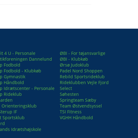
it 4 U - Personale
ØBI - For tøjansvarlige
ikforeningen Dannelund
ØBI - Klubkøb
up Fodbold
Ørsø Judoklub
up Fodbold - Klubkøb
Padel Nord Shoppen
up Gymnastik
Rebild Sportsrideklub
up Håndbold
Rideklubben Vejle Fjord
up Idrætscenter - Personale
Select
up Rideklub
Søhesten
Garden
Springteam Sæby
 Orienteringsklub
Team Østvendsyssel
Sterup IF
TSI Fitness
t Sportsklub
VGHH Håndbold
ard
lands Idrætshøjskole