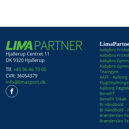
LimaPartne
Aabybro Frisko
Hjallerup Centret 11
Aabybro Friskol
DK 9320 Hjallerup
Aabybro Gymna
Aabybro Gymnas
Tlf.
+45 96 46 70 00
Teamgym
CVR: 36054379
AAFF - Aalborg
info@limasport.dk
Flugtskydnings
Aalborg Fægte
BeneFiT
BeneFit Tilkøb
BI Håndbold
BI Håndbold - F
Brønderslev Pa
Brønderslev Te