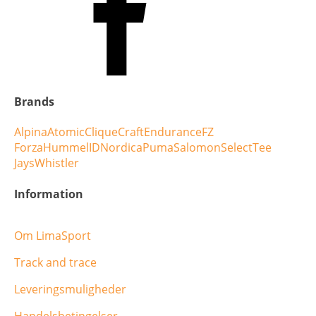
Brands
Alpina
Atomic
Clique
Craft
Endurance
FZ
Forza
Hummel
ID
Nordica
Puma
Salomon
Select
Tee
Jays
Whistler
Information
Om LimaSport
Track and trace
Leveringsmuligheder
Handelsbetingelser