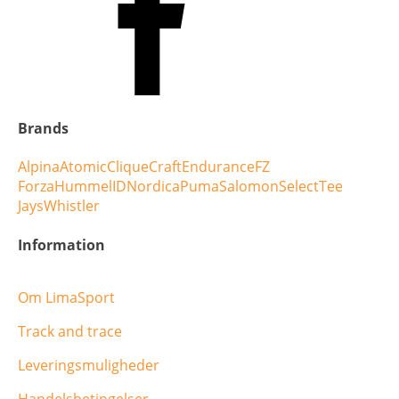
Brands
Alpina
Atomic
Clique
Craft
Endurance
FZ
Forza
Hummel
ID
Nordica
Puma
Salomon
Select
Tee
Jays
Whistler
Information
Om LimaSport
Track and trace
Leveringsmuligheder
Handelsbetingelser