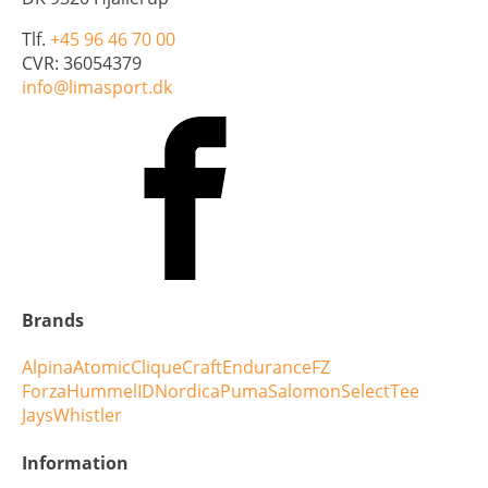
Tlf.
+45 96 46 70 00
CVR: 36054379
info@limasport.dk
Brands
Alpina
Atomic
Clique
Craft
Endurance
FZ
Forza
Hummel
ID
Nordica
Puma
Salomon
Select
Tee
Jays
Whistler
Information