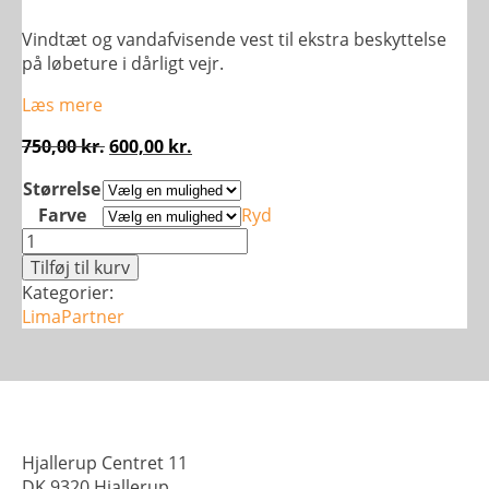
Vindtæt og vandafvisende vest til ekstra beskyttelse
på løbeture i dårligt vejr.
Læs mere
Den
Den
750,00
kr.
600,00
kr.
oprindelige
aktuelle
Størrelse
pris
pris
Farve
Ryd
var:
er:
S1
750,00 kr..
600,00 kr..
Løbevest
Tilføj til kurv
-
Kategorier:
Dame
LimaPartner
antal
Hjallerup Centret 11
DK 9320 Hjallerup