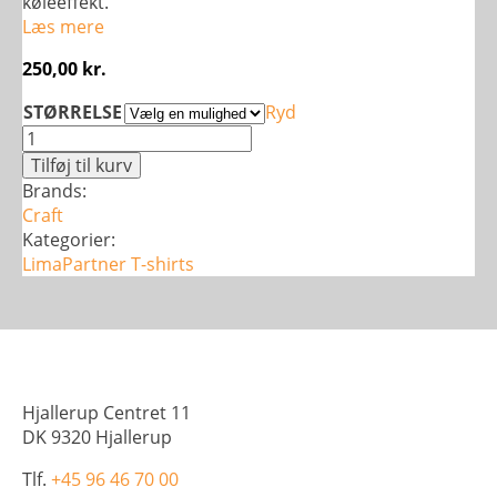
køleeffekt.
Læs mere
250,00
kr.
STØRRELSE
Ryd
Craft
Rush
Tilføj til kurv
Singlet
Brands:
-
Craft
Herre
Kategorier:
antal
LimaPartner
T-shirts
Hjallerup Centret 11
DK 9320 Hjallerup
Tlf.
+45 96 46 70 00