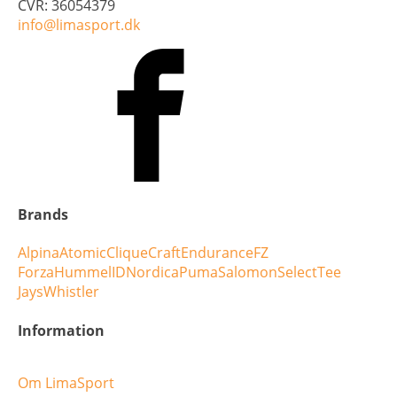
CVR: 36054379
info@limasport.dk
Brands
Alpina
Atomic
Clique
Craft
Endurance
FZ
Forza
Hummel
ID
Nordica
Puma
Salomon
Select
Tee
Jays
Whistler
Information
Om LimaSport