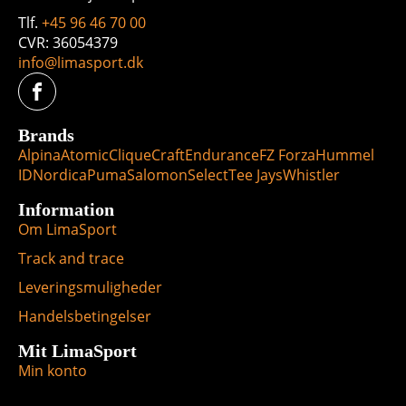
Tlf.
+45 96 46 70 00
CVR: 36054379
info@limasport.dk
Brands
Alpina
Atomic
Clique
Craft
Endurance
FZ Forza
Hummel
ID
Nordica
Puma
Salomon
Select
Tee Jays
Whistler
Information
Om LimaSport
Track and trace
Leveringsmuligheder
Handelsbetingelser
Mit LimaSport
Min konto