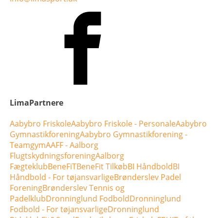
LimaPartnere
Aabybro Friskole
Aabybro Friskole - Personale
Aabybro
Gymnastikforening
Aabybro Gymnastikforening -
Teamgym
AAFF - Aalborg
Flugtskydningsforening
Aalborg
Fægteklub
BeneFiT
BeneFit Tilkøb
BI Håndbold
BI
Håndbold - For tøjansvarlige
Brønderslev Padel
Forening
Brønderslev Tennis og
Padelklub
Dronninglund Fodbold
Dronninglund
Fodbold - For tøjansvarlige
Dronninglund