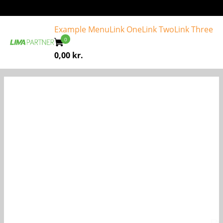
Example Menu
Link One
Link Two
Link Three
0,00
kr.