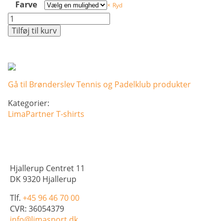
Farve
Ryd
PRO
Control
Tilføj til kurv
Impact
SS
Tee
-
Herre
Gå til Brønderslev Tennis og Padelklub produkter
antal
Kategorier:
LimaPartner
T-shirts
Hjallerup Centret 11
DK 9320 Hjallerup
Tlf.
+45 96 46 70 00
CVR: 36054379
info@limasport.dk