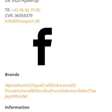
DK 9320 Hjallerup
Tlf.
+45 96 46 70 00
CVR: 36054379
info@limasport.dk
Brands
Alpina
Atomic
Clique
Craft
Endurance
FZ
Forza
Hummel
ID
Nordica
Puma
Salomon
Select
Tee
Jays
Whistler
Information