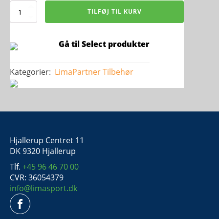
Metalring
TILFØJ TIL KURV
Til
Veste
antal
Gå til Select produkter
Kategorier:
LimaPartner
Tilbehør
Hjallerup Centret 11
DK 9320 Hjallerup
Tlf.
+45 96 46 70 00
CVR: 36054379
info@limasport.dk