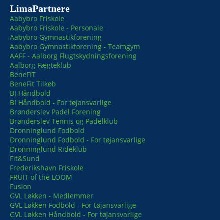
LimaPartnere
Aabybro Friskole
Aabybro Friskole - Personale
Aabybro Gymnastikforening
Aabybro Gymnastikforening - Teamgym
AAFF - Aalborg Flugtskydningsforening
Aalborg Fægteklub
BeneFiT
BeneFit Tilkøb
BI Håndbold
BI Håndbold - For tøjansvarlige
Brønderslev Padel Forening
Brønderslev Tennis og Padelklub
Dronninglund Fodbold
Dronninglund Fodbold - For tøjansvarlige
Dronninglund Rideklub
Fit&Sund
Frederikshavn Friskole
FRUIT of the LOOM
Fusion
GVL Løkken - Medlemmer
GVL Løkken Fodbold - For tøjansvarlige
GVL Løkken Håndbold - For tøjansvarlige