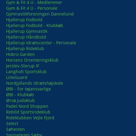
Gym & Fit 4 U - Medlemmer
Gym & Fit 4 U - Personale
Gymnastikforeningen Dannelund
Hjallerup Fodbold
Hjallerup Fodbold - Klubkøb
Hjallerup Gymnastik
Hjallerup Håndbold
Hjallerup Idrætscenter - Personale
Hjallerup Rideklub
Hobro Garden
Horsens Orienteringsklub
Jerslev-Sterup IF
Langholt Sportsklub
LiiteGuard
Nordjyllands Idrætshøjskole
ØBI - For tøjansvarlige
ØBI - Klubkøb
Ørsø Judoklub
Padel Nord Shoppen
Rebild Sportsrideklub
Rideklubben Vejle Fjord
Select
Søhesten
Springteam Sæby