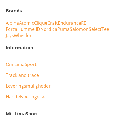
Brands
Alpina
Atomic
Clique
Craft
Endurance
FZ
Forza
Hummel
ID
Nordica
Puma
Salomon
Select
Tee
Jays
Whistler
Information
Om LimaSport
Track and trace
Leveringsmuligheder
Handelsbetingelser
Mit LimaSport