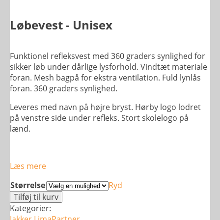
Løbevest - Unisex
Funktionel refleksvest med 360 graders synlighed for
sikker løb under dårlige lysforhold. Vindtæt materiale
foran. Mesh bagpå for ekstra ventilation. Fuld lynlås
foran. 360 graders synlighed.
Leveres med navn på højre bryst. Hørby logo lodret
på venstre side under refleks. Stort skolelogo på
lænd.
Læs mere
Størrelse
Ryd
Løbevest
Tilføj til kurv
-
Kategorier:
Unisex
Jakker
LimaPartner