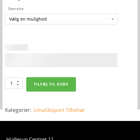
Størrelse
Limasport
TILFØJ TIL KURV
Skisokker
-
1
par
for
Kategorier:
LimaSkisport
Tilbehør
100,-
antal
Hjallerup Centret 11