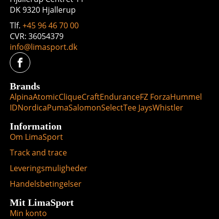
DK 9320 Hjallerup
Tlf.
+45 96 46 70 00
CVR: 36054379
info@limasport.dk
Brands
Alpina
Atomic
Clique
Craft
Endurance
FZ Forza
Hummel
ID
Nordica
Puma
Salomon
Select
Tee Jays
Whistler
Information
Om LimaSport
Track and trace
Leveringsmuligheder
Handelsbetingelser
Mit LimaSport
Min konto