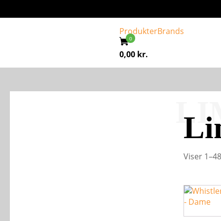
Produkter
Brands
0,00
kr.
LI
Li
Viser 1–48
Dette
vare
har