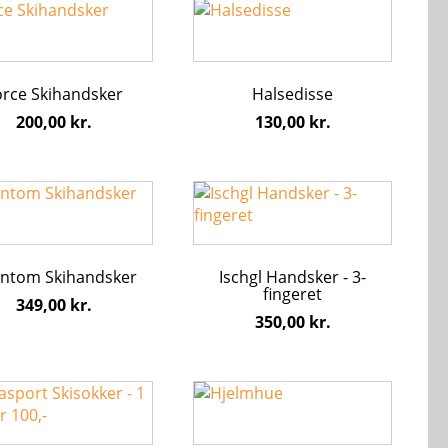
iden
varesiden
orce Skihandsker
Halsedisse
ter.
hederne
200,00
kr.
130,00
kr.
s
Dette
iden
vare
har
flere
ntom Skihandsker
Ischgl Handsker - 3-
ter.
varianter.
fingeret
hederne
Mulighederne
349,00
kr.
350,00
kr.
kan
s
vælges
på
iden
varesiden
Dette
vare
har