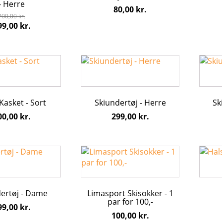
- Herre
erne
Mulighederne
Mulig
80,00
kr.
700,00
kr.
kan
kan
en
Den
99,00
kr.
vælges
vælge
prindelige
aktuelle
på
på
is
pris
varesiden
vares
r:
er:
Dette
Dette
0,00 kr..
499,00 kr..
vare
vare
har
har
flere
flere
Kasket - Sort
Skiundertøj - Herre
Sk
varianter.
varian
erne
Mulighederne
Mulig
00,00
kr.
299,00
kr.
kan
kan
vælges
vælge
på
på
Dette
varesiden
vares
vare
har
flere
ertøj - Dame
Limasport Skisokker - 1
varianter.
par for 100,-
erne
Mulighederne
99,00
kr.
100,00
kr.
kan