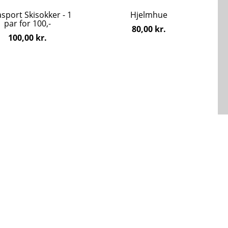
flere
sport Skisokker - 1
Hjelmhue
ter.
varianter.
par for 100,-
hederne
Mulighederne
80,00
kr.
100,00
kr.
kan
s
vælges
på
iden
varesiden