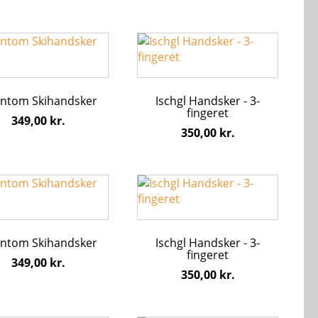
vælges
på
varesiden
Dette
vare
har
flere
ntom Skihandsker
Ischgl Handsker - 3-
ter.
varianter.
fingeret
hederne
Mulighederne
349,00
kr.
350,00
kr.
kan
s
vælges
på
iden
varesiden
Dette
vare
har
flere
ntom Skihandsker
Ischgl Handsker - 3-
ter.
varianter.
fingeret
hederne
Mulighederne
349,00
kr.
350,00
kr.
kan
s
vælges
på