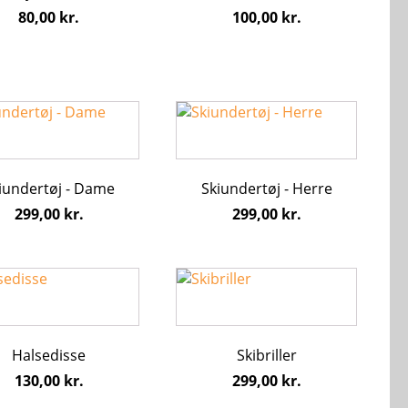
hederne
Mulighederne
80,00
kr.
100,00
kr.
kan
s
vælges
på
iden
varesiden
Dette
vare
har
flere
iundertøj - Dame
Skiundertøj - Herre
ter.
varianter.
hederne
Mulighederne
299,00
kr.
299,00
kr.
kan
s
vælges
på
Dette
iden
varesiden
vare
har
flere
Halsedisse
Skibriller
varianter.
Mulighederne
130,00
kr.
299,00
kr.
kan