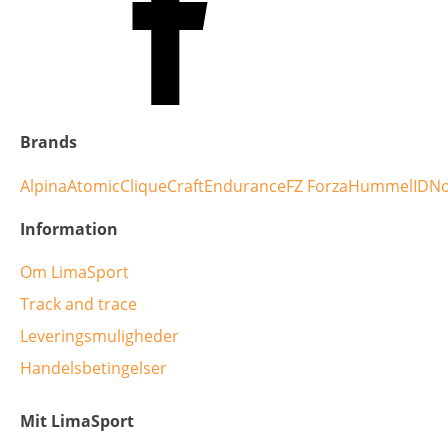
Brands
Alpina
Atomic
Clique
Craft
Endurance
FZ Forza
Hummel
ID
No
Information
Om LimaSport
Track and trace
Leveringsmuligheder
Handelsbetingelser
Mit LimaSport