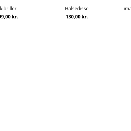
flere
kibriller
Halsedisse
Lima
varian
erne
Mulig
99,00
kr.
130,00
kr.
kan
vælge
på
vares