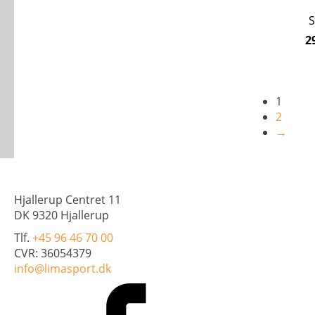
flere
S
varianter.
Mulighed
2
kan
vælges
på
varesiden
1
2
→
Hjallerup Centret 11
DK 9320 Hjallerup
Tlf.
+45 96 46 70 00
CVR: 36054379
info@limasport.dk