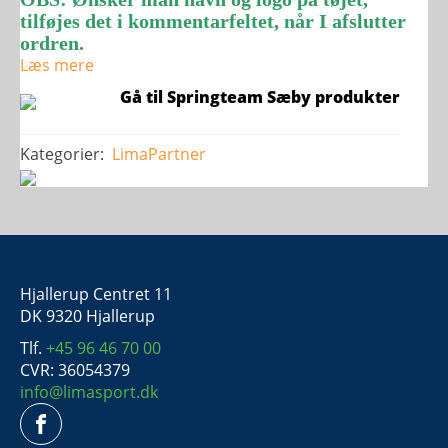
tilføjes det i kommentarfeltet, når I afslutter
ordren.
Læs mere
Gå til Springteam Sæby produkter
Kategorier:
LimaPartner
Hjallerup Centret 11
DK 9320 Hjallerup
Tlf.
+45 96 46 70 00
CVR: 36054379
info@limasport.dk