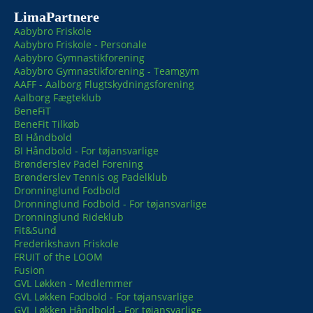
LimaPartnere
Aabybro Friskole
Aabybro Friskole - Personale
Aabybro Gymnastikforening
Aabybro Gymnastikforening - Teamgym
AAFF - Aalborg Flugtskydningsforening
Aalborg Fægteklub
BeneFiT
BeneFit Tilkøb
BI Håndbold
BI Håndbold - For tøjansvarlige
Brønderslev Padel Forening
Brønderslev Tennis og Padelklub
Dronninglund Fodbold
Dronninglund Fodbold - For tøjansvarlige
Dronninglund Rideklub
Fit&Sund
Frederikshavn Friskole
FRUIT of the LOOM
Fusion
GVL Løkken - Medlemmer
GVL Løkken Fodbold - For tøjansvarlige
GVL Løkken Håndbold - For tøjansvarlige