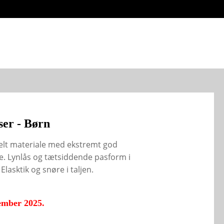
ser - Børn
nelt materiale med ekstremt god
e. Lynlås og tætsiddende pasform i
asktik og snøre i taljen.
ptember 2025.