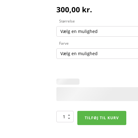
300,00
kr.
Størrelse
Farve
Klubdragt
TILFØJ TIL KURV
Squad
2.0
Bukser
-