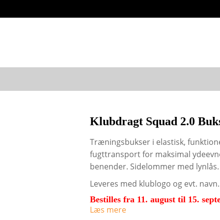
Klubdragt Squad 2.0 Buk
Træningsbukser i elastisk, funktio
fugttransport for maksimal ydeevn
benender. Sidelommer med lynlås. El
Leveres med klublogo og evt. navn.
Bestilles fra 11. august til 15. se
Læs mere