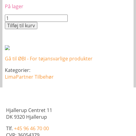
På lager
Ispose
antal
Tilføj til kurv
Gå til ØBI - For tøjansvarlige produkter
Kategorier:
LimaPartner
Tilbehør
Hjallerup Centret 11
DK 9320 Hjallerup
Tlf.
+45 96 46 70 00
CVR: 36054379