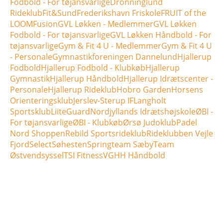
Fodbold - For tøjansvarlige
Dronninglund
Rideklub
Fit&Sund
Frederikshavn Friskole
FRUIT of the
LOOM
Fusion
GVL Løkken - Medlemmer
GVL Løkken
Fodbold - For tøjansvarlige
GVL Løkken Håndbold - For
tøjansvarlige
Gym & Fit 4 U - Medlemmer
Gym & Fit 4 U
- Personale
Gymnastikforeningen Dannelund
Hjallerup
Fodbold
Hjallerup Fodbold - Klubkøb
Hjallerup
Gymnastik
Hjallerup Håndbold
Hjallerup Idrætscenter -
Personale
Hjallerup Rideklub
Hobro Garden
Horsens
Orienteringsklub
Jerslev-Sterup IF
Langholt
Sportsklub
LiiteGuard
Nordjyllands Idrætshøjskole
ØBI -
For tøjansvarlige
ØBI - Klubkøb
Ørsø Judoklub
Padel
Nord Shoppen
Rebild Sportsrideklub
Rideklubben Vejle
Fjord
Select
Søhesten
Springteam Sæby
Team
Østvendsyssel
TSI Fitness
VGHH Håndbold