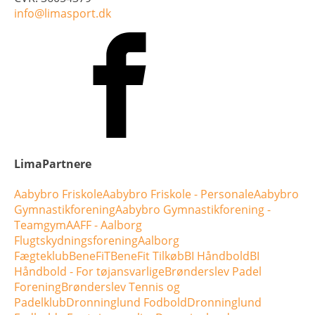
info@limasport.dk
LimaPartnere
Aabybro Friskole
Aabybro Friskole - Personale
Aabybro
Gymnastikforening
Aabybro Gymnastikforening -
Teamgym
AAFF - Aalborg
Flugtskydningsforening
Aalborg
Fægteklub
BeneFiT
BeneFit Tilkøb
BI Håndbold
BI
Håndbold - For tøjansvarlige
Brønderslev Padel
Forening
Brønderslev Tennis og
Padelklub
Dronninglund Fodbold
Dronninglund