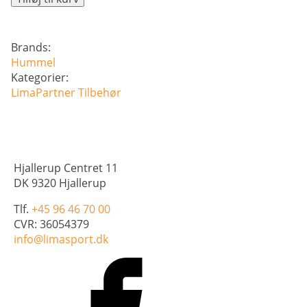
9
par
for
Brands:
100,-
Hummel
antal
Kategorier:
LimaPartner
Tilbehør
Hjallerup Centret 11
DK 9320 Hjallerup
Tlf.
+45 96 46 70 00
CVR: 36054379
info@limasport.dk