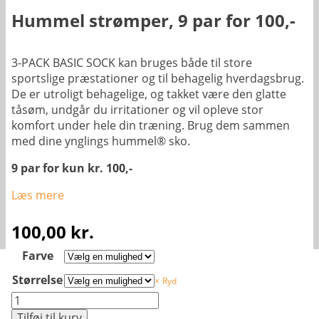
Hummel strømper, 9 par for 100,-
3-PACK BASIC SOCK kan bruges både til store
sportslige præstationer og til behagelig hverdagsbrug.
De er utroligt behagelige, og takket være den glatte
tåsøm, undgår du irritationer og vil opleve stor
komfort under hele din træning. Brug dem sammen
med dine ynglings hummel® sko.
9 par for kun kr. 100,-
Læs mere
100,00
kr.
Farve
Størrelse
Ryd
Hummel
strømper,
Tilføj til kurv