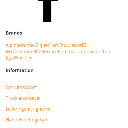
Brands
Alpina
Atomic
Clique
Craft
Endurance
FZ
Forza
Hummel
ID
Nordica
Puma
Salomon
Select
Tee
Jays
Whistler
Information
Om LimaSport
Track and trace
Leveringsmuligheder
Handelsbetingelser