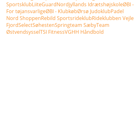
Sportsklub
LiiteGuard
Nordjyllands Idrætshøjskole
ØBI -
For tøjansvarlige
ØBI - Klubkøb
Ørsø Judoklub
Padel
Nord Shoppen
Rebild Sportsrideklub
Rideklubben Vejle
Fjord
Select
Søhesten
Springteam Sæby
Team
Østvendsyssel
TSI Fitness
VGHH Håndbold