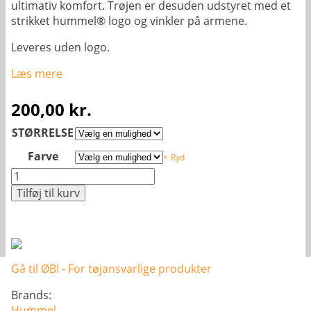
ultimativ komfort. Trøjen er desuden udstyret med et
strikket hummel® logo og vinkler på armene.
Leveres uden logo.
Læs mere
200,00
kr.
STØRRELSE
Farve
Ryd
Hummel
First
Tilføj til kurv
Seamless
L/S
-
Herre
antal
Gå til ØBI - For tøjansvarlige produkter
Brands:
Hummel