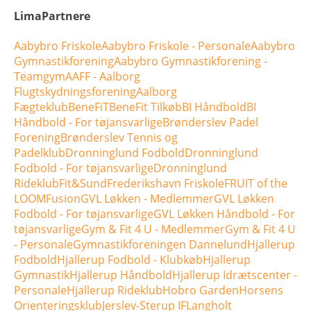
LimaPartnere
Aabybro Friskole
Aabybro Friskole - Personale
Aabybro
Gymnastikforening
Aabybro Gymnastikforening -
Teamgym
AAFF - Aalborg
Flugtskydningsforening
Aalborg
Fægteklub
BeneFiT
BeneFit Tilkøb
BI Håndbold
BI
Håndbold - For tøjansvarlige
Brønderslev Padel
Forening
Brønderslev Tennis og
Padelklub
Dronninglund Fodbold
Dronninglund
Fodbold - For tøjansvarlige
Dronninglund
Rideklub
Fit&Sund
Frederikshavn Friskole
FRUIT of the
LOOM
Fusion
GVL Løkken - Medlemmer
GVL Løkken
Fodbold - For tøjansvarlige
GVL Løkken Håndbold - For
tøjansvarlige
Gym & Fit 4 U - Medlemmer
Gym & Fit 4 U
- Personale
Gymnastikforeningen Dannelund
Hjallerup
Fodbold
Hjallerup Fodbold - Klubkøb
Hjallerup
Gymnastik
Hjallerup Håndbold
Hjallerup Idrætscenter -
Personale
Hjallerup Rideklub
Hobro Garden
Horsens
Orienteringsklub
Jerslev-Sterup IF
Langholt