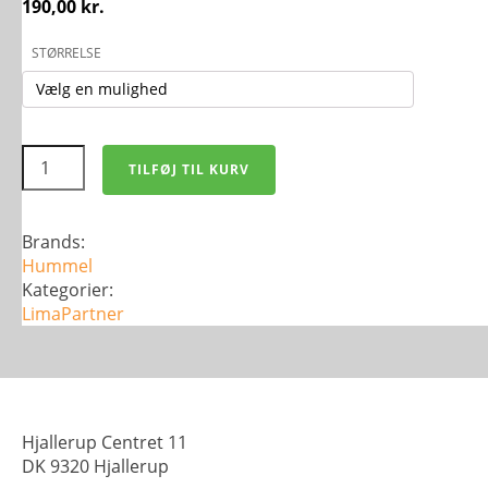
190,00
kr.
STØRRELSE
Hummel
TILFØJ TIL KURV
First
Performance
L/S
-
Brands:
Baselayer
Hummel
antal
Kategorier:
LimaPartner
Hjallerup Centret 11
DK 9320 Hjallerup