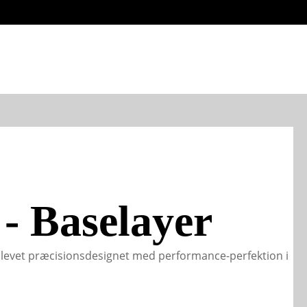
- Baselayer
levet præcisionsdesignet med performance-perfektion i