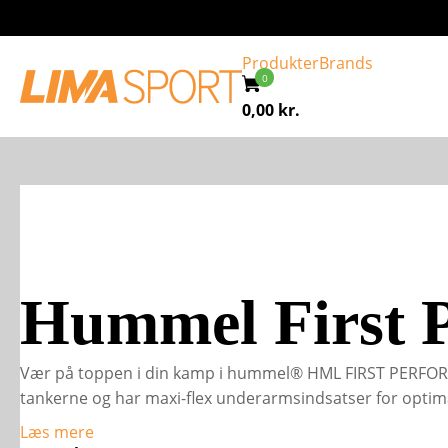
Produkter
Brands
0,00
kr.
Hummel First P
Vær på toppen i din kamp i hummel® HML FIRST PERFORMA
tankerne og har maxi-flex underarmsindsatser for optim
Læs mere