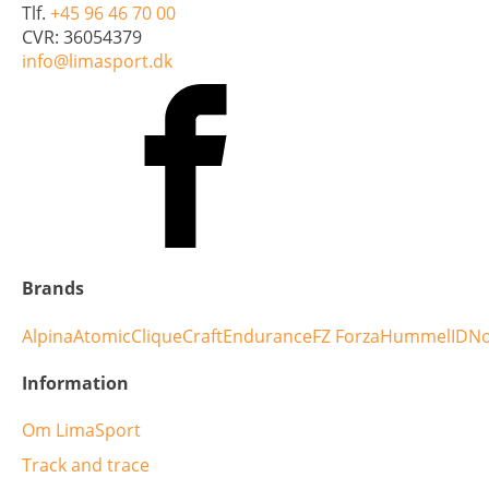
Tlf.
+45 96 46 70 00
CVR: 36054379
info@limasport.dk
Brands
Alpina
Atomic
Clique
Craft
Endurance
FZ Forza
Hummel
ID
No
Information
Om LimaSport
Track and trace