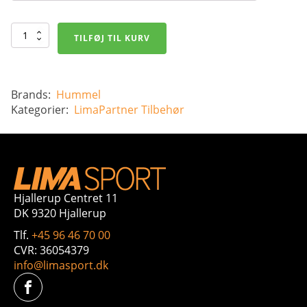
HUMMEL
TILFØJ TIL KURV
Element
Fodboldstrømper
antal
Brands:
Hummel
Kategorier:
LimaPartner
Tilbehør
Hjallerup Centret 11
DK 9320 Hjallerup
Tlf.
+45 96 46 70 00
CVR: 36054379
info@limasport.dk