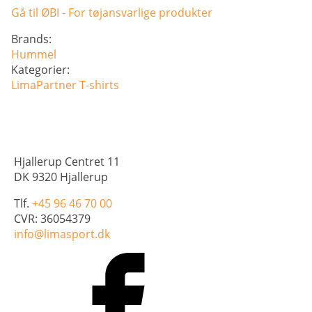
Dame
Gå til ØBI - For tøjansvarlige produkter
antal
Brands:
Hummel
Kategorier:
LimaPartner
T-shirts
Hjallerup Centret 11
DK 9320 Hjallerup
Tlf.
+45 96 46 70 00
CVR: 36054379
info@limasport.dk