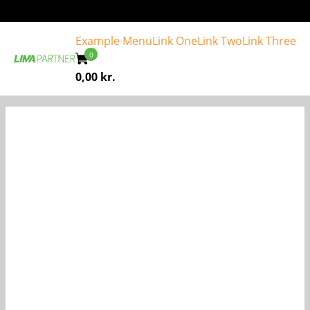
Example Menu
Link One
Link Two
Link Three
0,00
kr.