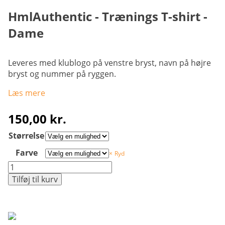
HmlAuthentic - Trænings T-shirt -
Dame
Leveres med klublogo på venstre bryst, navn på højre
bryst og nummer på ryggen.
Læs mere
150,00
kr.
Størrelse
Farve
Ryd
HmlAuthentic
-
Tilføj til kurv
Trænings
T-
shirt
-