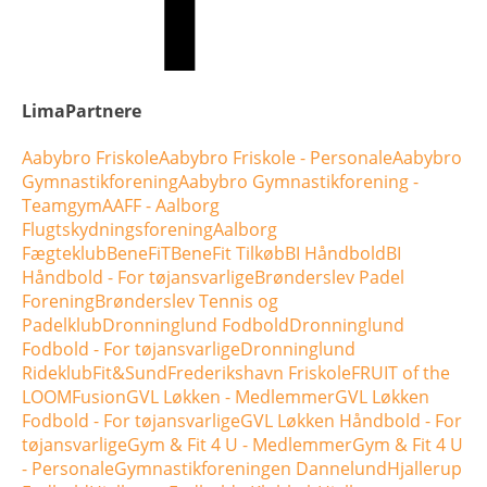
LimaPartnere
Aabybro Friskole
Aabybro Friskole - Personale
Aabybro
Gymnastikforening
Aabybro Gymnastikforening -
Teamgym
AAFF - Aalborg
Flugtskydningsforening
Aalborg
Fægteklub
BeneFiT
BeneFit Tilkøb
BI Håndbold
BI
Håndbold - For tøjansvarlige
Brønderslev Padel
Forening
Brønderslev Tennis og
Padelklub
Dronninglund Fodbold
Dronninglund
Fodbold - For tøjansvarlige
Dronninglund
Rideklub
Fit&Sund
Frederikshavn Friskole
FRUIT of the
LOOM
Fusion
GVL Løkken - Medlemmer
GVL Løkken
Fodbold - For tøjansvarlige
GVL Løkken Håndbold - For
tøjansvarlige
Gym & Fit 4 U - Medlemmer
Gym & Fit 4 U
- Personale
Gymnastikforeningen Dannelund
Hjallerup