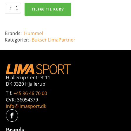
Hummel
TILFØJ TIL KURV
Core
Poly
Pant
-
Voksen
Brands:
Hummel
antal
Kategorier:
Bukser
LimaPartner
Hjallerup Centret 11
DK 9320 Hjallerup
Tlf.
+45 96 46 70 00
CVR: 36054379
info@limasport.dk
Brands