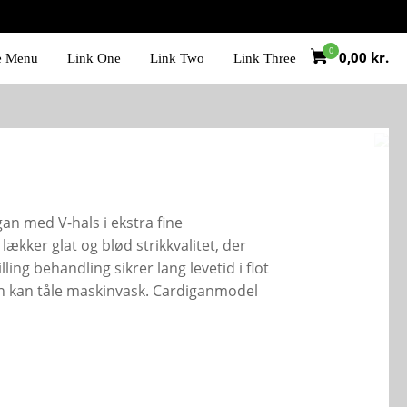
0,00
kr.
e Menu
Link One
Link Two
Link Three
gan med V-hals i ekstra fine
lækker glat og blød strikkvalitet, der
ling behandling sikrer lang levetid i flot
n kan tåle maskinvask. Cardiganmodel