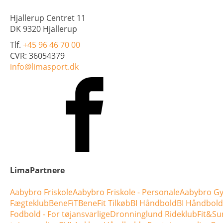
Hjallerup Centret 11
DK 9320 Hjallerup
Tlf.
+45 96 46 70 00
CVR: 36054379
info@limasport.dk
LimaPartnere
Aabybro Friskole
Aabybro Friskole - Personale
Aabybro Gy
Fægteklub
BeneFiT
BeneFit Tilkøb
BI Håndbold
BI Håndbold 
Fodbold - For tøjansvarlige
Dronninglund Rideklub
Fit&Su