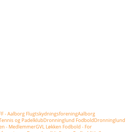
F - Aalborg Flugtskydningsforening
Aalborg
Tennis og Padelklub
Dronninglund Fodbold
Dronninglund
en - Medlemmer
GVL Løkken Fodbold - For