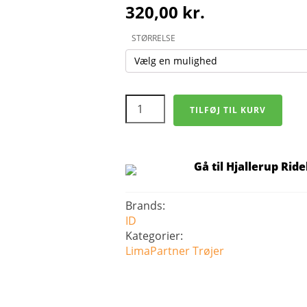
320,00
kr.
STØRRELSE
Cardigan
TILFØJ TIL KURV
-
Herre
antal
Gå til Hjallerup Rid
Brands:
ID
Kategorier:
LimaPartner
Trøjer