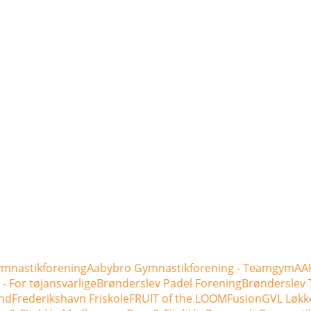
mnastikforening
Aabybro Gymnastikforening - Teamgym
AAF
- For tøjansvarlige
Brønderslev Padel Forening
Brønderslev 
nd
Frederikshavn Friskole
FRUIT of the LOOM
Fusion
GVL Løkk