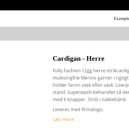
Exampl
Cardigan - Herre
Fully Fashion 12gg herre-strikcardi
mulesingfrie Merino garner i rigtigt 
holder facon vask efter vask. Low-pil
stand. Superwash-behandlet så de
med 6 knapper. Strib i nakkebånd.
Leveres med firmalogo.
Læs mere