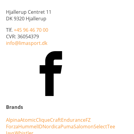
Hjallerup Centret 11
DK 9320 Hjallerup
Tlf.
+45 96 46 70 00
CVR: 36054379
info@limasport.dk
Brands
Alpina
Atomic
Clique
Craft
Endurance
FZ
Forza
Hummel
ID
Nordica
Puma
Salomon
Select
Tee
Jays
Whistler