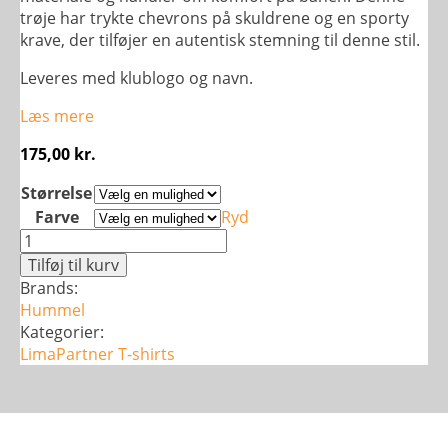
trøje har trykte chevrons på skuldrene og en sporty
krave, der tilføjer en autentisk stemning til denne stil.
Leveres med klublogo og navn.
Læs mere
175,00
kr.
Størrelse
Farve
Ryd
Hummel
Core
Tilføj til kurv
XK
Brands:
T-
Hummel
shirt
Kategorier:
-
LimaPartner
T-shirts
dame
antal