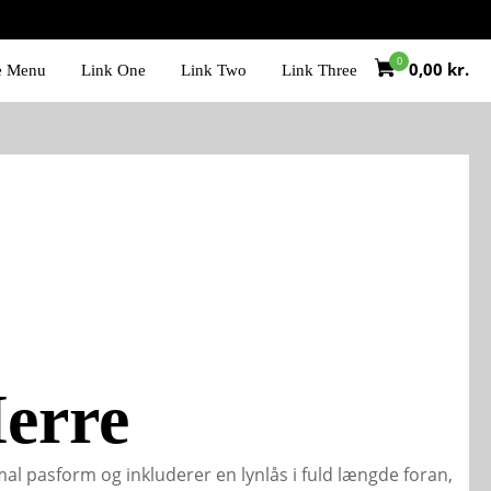
0,00
kr.
e Menu
Link One
Link Two
Link Three
erre
 pasform og inkluderer en lynlås i fuld længde foran,