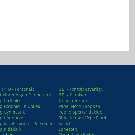
it 4 U - Personale
ØBI - For tøjansvarlige
ikforeningen Dannelund
ØBI - Klubkøb
up Fodbold
Ørsø Judoklub
up Fodbold - Klubkøb
Padel Nord Shoppen
up Gymnastik
Rebild Sportsrideklub
up Håndbold
Rideklubben Vejle Fjord
up Idrætscenter - Personale
Select
up Rideklub
Søhesten
Garden
Springteam Sæby