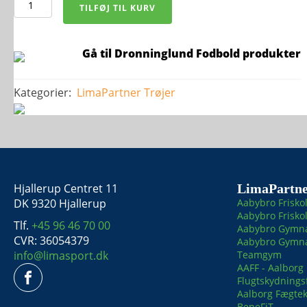
hmlLEAD
TILFØJ TIL KURV
2.0
ZIP
HOODIE
-
Gå til Dronninglund Fodbold produkter
Herre
antal
Kategorier:
LimaPartner
Trøjer
Hjallerup Centret 11
LimaPartne
DK 9320 Hjallerup
Aabybro Frisko
Aabybro Friskol
Tlf.
+45 96 46 70 00
Aabybro Gymna
CVR: 36054379
Aabybro Gymnas
info@limasport.dk
Teamgym
AAFF - Aalborg
Flugtskydnings
Aalborg Fægte
BeneFiT