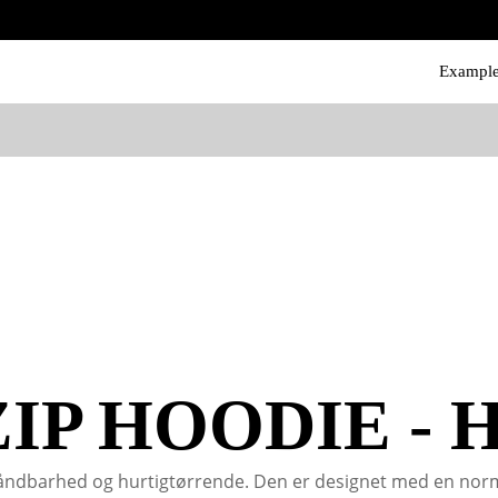
Exampl
ZIP HOODIE - H
ndbarhed og hurtigtørrende. Den er designet med en normal