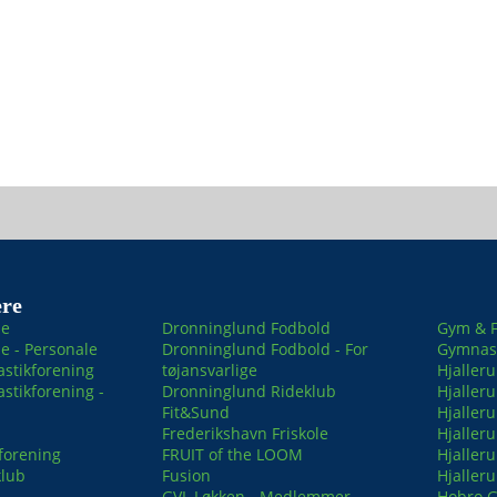
re
le
Dronninglund Fodbold
Gym & F
e - Personale
Dronninglund Fodbold - For
Gymnast
stikforening
tøjansvarlige
Hjaller
tikforening -
Dronninglund Rideklub
Hjaller
Fit&Sund
Hjaller
Frederikshavn Friskole
Hjaller
forening
FRUIT of the LOOM
Hjaller
klub
Fusion
Hjaller
GVL Løkken - Medlemmer
Hobro 