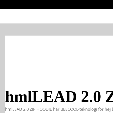
hmlLEAD 2.0 
hmlLEAD 2.0 ZIP HOODIE har BEECOOL-teknologi for høj å