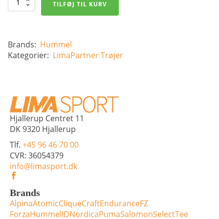
hmlGO
TILFØJ TIL KURV
Cotton
Hoodie
-
Børn
antal
Brands:
Hummel
Kategorier:
LimaPartner
Trøjer
Hjallerup Centret 11
DK 9320 Hjallerup
Tlf.
+45 96 46 70 00
CVR: 36054379
info@limasport.dk
Brands
Alpina
Atomic
Clique
Craft
Endurance
FZ
Forza
Hummel
ID
Nordica
Puma
Salomon
Select
Tee