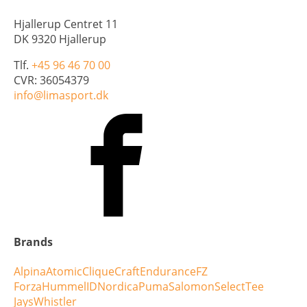
Hjallerup Centret 11
DK 9320 Hjallerup
Tlf.
+45 96 46 70 00
CVR: 36054379
info@limasport.dk
Brands
Alpina
Atomic
Clique
Craft
Endurance
FZ
Forza
Hummel
ID
Nordica
Puma
Salomon
Select
Tee
Jays
Whistler