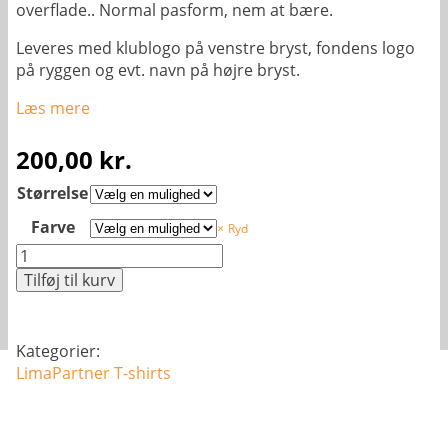
overflade.. Normal pasform, nem at bære.
Leveres med klublogo på venstre bryst, fondens logo
på ryggen og evt. navn på højre bryst.
Læs mere
200,00
kr.
Størrelse
Farve
Ryd
HMLEssential
t-
Tilføj til kurv
shirt
-
Dame
Kategorier:
antal
LimaPartner
T-shirts