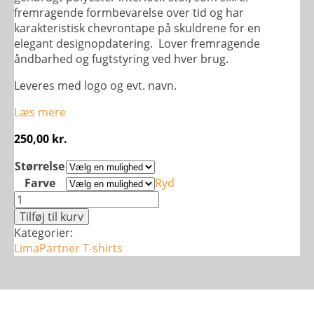
fremragende formbevarelse over tid og har
karakteristisk chevrontape på skuldrene for en
elegant designopdatering. Lover fremragende
åndbarhed og fugtstyring ved hver brug.
Leveres med logo og evt. navn.
Læs mere
250,00
kr.
Størrelse
Farve
Ryd
HmlAuthentic
t-
Tilføj til kurv
shirt
Kategorier:
-
LimaPartner
T-shirts
Dame
antal