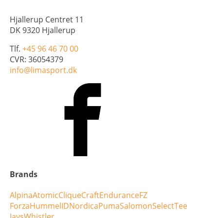
Hjallerup Centret 11
DK 9320 Hjallerup
Tlf.
+45 96 46 70 00
CVR: 36054379
info@limasport.dk
Brands
Alpina
Atomic
Clique
Craft
Endurance
FZ
Forza
Hummel
ID
Nordica
Puma
Salomon
Select
Tee
Jays
Whistler